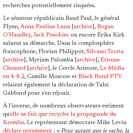
recherches potentiellement risquées.
Le sénateur républicain Rand Paul, le général
Flynn,
Anna Paulina Luna
[
archive
]
,
Rogan
O'Handley
,
Jack Posobiec
ou encore Erika Kirk
saluent sa démarche. Dans la complosphère
francophone,
Florian Philippot,
Silvano Trotta
[
archive
], Myriam Palomba [
archive
],
Etienne
Chouard
[
archive
], le Cercle Aristote,
Le Média
en 4-4-2
, Camille Moscow et
Black Bond PTV
relaient également la déclaration de Tulsi
Gabbard pour s'en réjouir.
À l'inverse, de nombreux observateurs estiment
qu'
elle ne fait que recycler la propagande du
Kremlin
. Le représentant démocrate Mike Levin
déclare notamment
:
« Pour autant que je sache, la