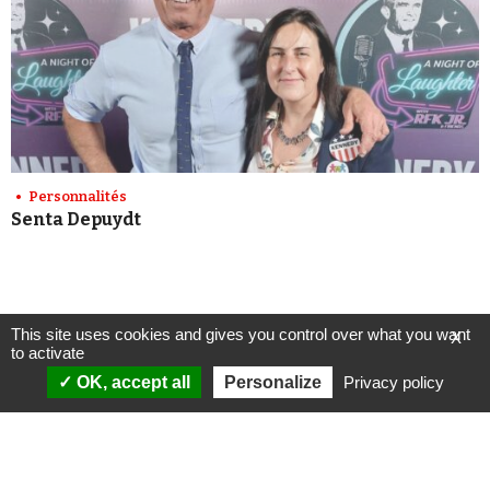
Personnalités
Senta Depuydt
This site uses cookies and gives you control over what you want
X
to activate
OK, accept all
Personalize
Privacy policy
ANALYSES
VIDÉOS
Politique & société
ÉMISSIONS
International
Complorama