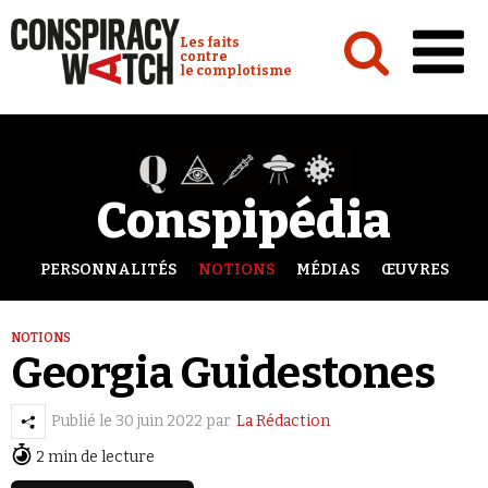
Cookies management panel
Conspiracy Watch :
Les faits
contre
le complotisme
Accueil
Analyses
Conspipédia
Conspipédia
Vidéos
PERSONNALITÉS
NOTIONS
MÉDIAS
ŒUVRES
Émissions
NOTIONS
Revues de presse
Georgia Guidestones
Publié le
30 juin 2022
par
La Rédaction
2 min de lecture
Newsletter