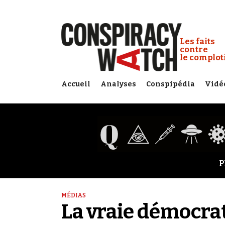
Cookies management panel
Conspiracy
Les faits
contre
le complo
Accueil
Analyses
Conspipédia
Vidé
P
MÉDIAS
La vraie démocra