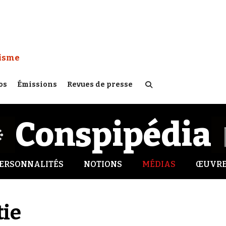
 Watch :
tisme
os
Émissions
Revues de presse
Conspipédia
ERSONNALITÉS
NOTIONS
MÉDIAS
ŒUVRE
tie