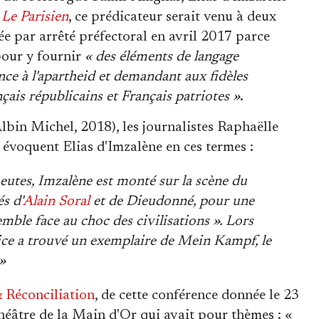
n
Le Parisien
, ce prédicateur serait venu à deux
ée par arrêté préfectoral en avril 2017 parce
our y fournir
« des éléments de langage
nce à l'apartheid et demandant aux fidèles
ançais républicains et Français patriotes »
.
lbin Michel, 2018), les journalistes Raphaëlle
) évoquent Elias d'Imzalène en ces termes :
eutes, Imzalène est monté sur la scène du
s d'
Alain Soral
et de Dieudonné, pour une
emble face au choc des civilisations ». Lors
olice a trouvé un exemplaire de Mein Kampf, le
»
& Réconciliation
, de cette conférence donnée le 23
éâtre de la Main d'Or qui avait pour thèmes : «