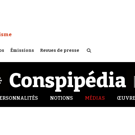
 Watch :
tisme
os
Émissions
Revues de presse
Conspipédia
ERSONNALITÉS
NOTIONS
MÉDIAS
ŒUVRE