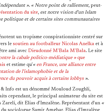
indépendant »
.
« Notre point de ralliement
, peut-
résentation du site
,
est notre vision d'un Islam
sse politique et de certains sites communautaires
dénotent un tropisme conspirationniste centré sur
vers le
soutien au footballeur Nicolas Anelka
et à
être ami avec
Dieudonné M'Bala M'Bala
. Le site
ontre la cabale politico-médiatique »
que
ais
et estime qu'
«
en France, une alliance entre
tation de l'islamophobie et de la
ence du pouvoir acquis à certains lobbys
»
.
am & Info est un dénommé Mouloud Zoughli,
aits cependant, le principal animateur du site est
s Zareli, dit Elias d'Imzalène. Représentant d'un
«
 du sociologue Samir Amghar, Elias d'Imzalène