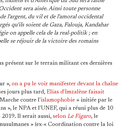
s, indiens et d'Amérique du Sud sera faible
'Occident sera aisée. Ainsi toute personne
e l'argent, du vil et de l'amoral occidental
urgés qu'ils soient de Gaza, Falouja, Kandahar
ie on appelle cela de la real-politik ; en
elle se réjouir de la victoire des romains
s présent sur le terrain militant ces dernières
ur »,
on a pu le voir manifester devant la chaîne
es jours plus tard,
Elias d'Imzalène faisait
 Marche contre l'
islamophobie
» initiée par le
s », le NPA et l'UNEF, qui a réuni plus de 10
2019. Il serait aussi
,
selon
Le Figaro
, le
 musulmanes » (ex-« Coordination contre la loi