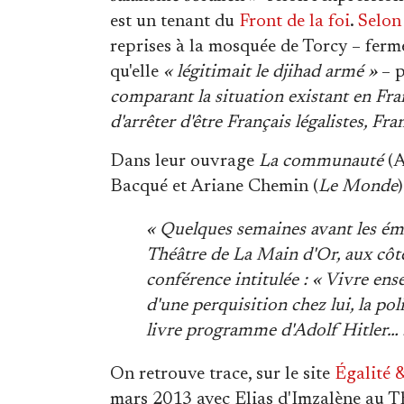
est un tenant du
Front de la foi
.
Selo
reprises à la mosquée de Torcy – ferm
qu'elle
« légitimait le djihad armé »
– p
comparant la situation existant en Fra
d'arrêter d'être Français légalistes, Fr
Dans leur ouvrage
La communauté
(A
Bacqué et Ariane Chemin (
Le Monde
« Quelques semaines avant les ém
Théâtre de La Main d'Or, aux côté
conférence intitulée : « Vivre ens
d'une perquisition chez lui, la p
livre programme d'Adolf Hitler… 
On retrouve trace, sur le site
Égalité 
mars 2013 avec Elias d'Imzalène au Th