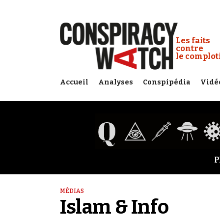
Cookies management panel
Conspiracy
Les faits
contre
le complo
Accueil
Analyses
Conspipédia
Vidé
P
MÉDIAS
Islam & Info