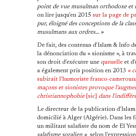
point de vue musulman orthodoxe et 
on lire jusqu'en 2015
sur la page de p
pur, éloigné des conceptions de la cla
musulmans aux ordres… »
De fait, des contenus d'Islam & Info 
la dénonciation du « sionisme », à tra
son droit d'exécuter une
quenelle
et d'
a également pris position en 2013
« c
subirait l'humoriste franco-cameroun
maçons et sionistes provoque l'augmen
christiannophobie
[sic]
dans l'indiffér
Le directeur de la publication d'Isl
domicilié à Alger (Algérie). Dans les f
un militant salafiste du nom de El Yes
salafisme soralien »
selon l'expression