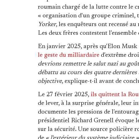
roumain chargé de la lutte contre le c
« organisation d'un groupe criminel, tr
Yorker
, les enquêteurs ont recensé a
Les deux frères contestent l'ensemble 
En janvier 2025, après qu'Elon Musk a
le geste du milliardaire
d'extrême droi
devrions remettre le salut nazi au goû
débattu au cours des quatre dernières a
objective
, explique-t-il avant de conc
Le 27 février 2025,
ils quittent la Ro
de lever, à la surprise générale, leur i
documente les pressions de l'entoura
présidentiel Richard Grenell évoque 
sur la sécurité. Une source policière
de
« l'extérieur du système judiciaire »