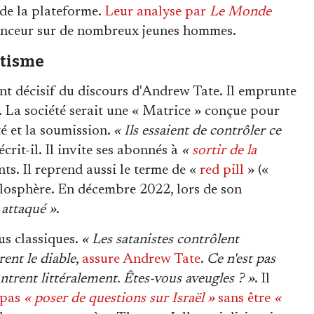
de la plateforme.
Leur analyse par
Le Monde
fluenceur sur de nombreux jeunes hommes.
otisme
nt décisif du discours d'Andrew Tate. Il emprunte
. La société serait une « Matrice » conçue pour
é et la soumission.
« Ils essaient de contrôler ce
 écrit-il. Il invite ses abonnés à
«
sortir de la
ts. Il reprend aussi le terme de «
red pill
» («
plosphère. En décembre 2022, lors de son
 attaqué »
.
us classiques.
« Les satanistes contrôlent
ent le diable
,
assure Andrew Tate
.
Ce n'est pas
ntrent littéralement. Êtes-vous aveugles ? »
. Il
 pas
« poser de questions sur Israël »
sans être
«