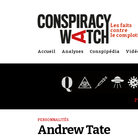
Cookies management panel
Conspiracy
Les faits
contre
le complo
Accueil
Analyses
Conspipédia
Vidé
P
PERSONNALITÉS
Andrew Tate