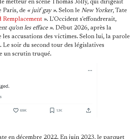
ie le metteur en scène Thomas Jolly, qui dirigeait
 Paris, de
« juif gay »
. Selon le
New Yorker
, Tate
d Remplacement
». L'Occident s'effondrerait,
nt qu'on les efface »
. Début 2026, après la
ie les accusations des victimes. Selon lui, la parole
 Le soir du second tour des législatives
e un scrutin truqué.
Tate en décembre 2022. En juin 2023, le parquet