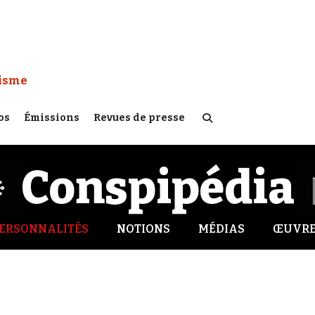
 Watch :
tisme
os
Émissions
Revues de presse
Conspipédia
ERSONNALITÉS
NOTIONS
MÉDIAS
ŒUVRE