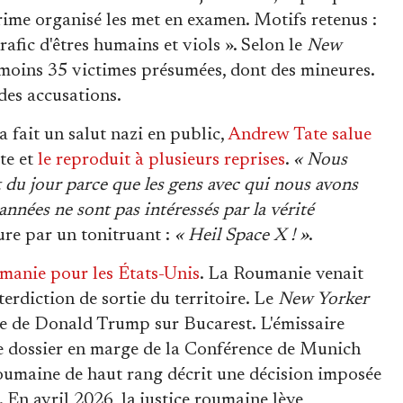
rime organisé les met en examen. Motifs retenus :
afic d'êtres humains et viols ». Selon le
New
u moins 35 victimes présumées, dont des mineures.
des accusations.
 fait un salut nazi en public,
Andrew Tate salue
te et
le reproduit à plusieurs reprises
.
« Nous
t du jour parce que les gens avec qui nous avons
nnées ne sont pas intéressés par la vérité
lure par un tonitruant :
« Heil Space X ! »
.
umanie pour les États-Unis
. La Roumanie venait
nterdiction de sortie du territoire. Le
New Yorker
ge de Donald Trump sur Bucarest. L'émissaire
le dossier en marge de la Conférence de Munich
 roumaine de haut rang décrit une décision imposée
. En avril 2026, la justice roumaine lève