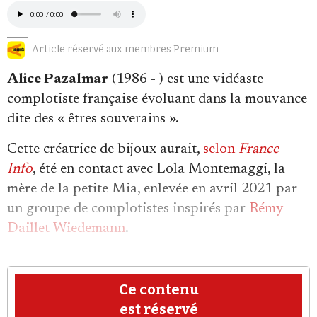
Article réservé aux membres Premium
Al
ice Pazalmar
(1986 - ) est une vidéaste
complotiste française évoluant dans la mouvance
Faire un don
dite des « êtres souverains ».
Cette créatrice de bijoux aurait,
selon
France
Info
, été en contact avec Lola Montemaggi, la
mère de la petite Mia, enlevée en avril 2021 par
un groupe de complotistes inspirés par
Rémy
Demander à Vera
Daillet-Wiedemann
.
En 2019, Alice Pazalmar a co-fondé le site One
Nation (onenation.xyz) qui se présente comme
«
Ce contenu
une vague d'émancipation planétaire qui invite à
est réservé