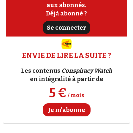
se ressaisir sereinement de son pouvoir personnel
Se connecter
aux abonnés.
et refuser toute autorité illégitime »
et prône la
«
Déjà abonné ?
désobéissance créative »
. Ce mouvement se veut
«
profondément non violent »
et rejette
«
toute
Se connecter
forme d'autorité illégitime ».
ENVIE DE LIRE LA SUITE ?
Les contenus
Conspiracy Watch
en intégralité à partir de
5 €
/ mois
Je m’abonne