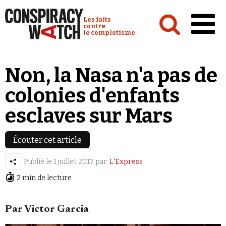
Cookies management panel
Conspiracy Watch :
Les faits
contre
le complotisme
Accueil
Non, la Nasa n'a pas de
Analyses
colonies d'enfants
Conspipédia
esclaves sur Mars
Vidéos
Émissions
Écouter cet article
Revues de presse
Publié le
1 juillet 2017
par
L'Express
2 min de lecture
Newsletter
Faire un don
Par Victor Garcia
Demander à Vera