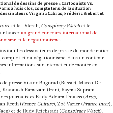
tional de dessins de presse « Cartoonists Vs.
aris à huis clos, compte tenu de la situation
dessinateurs Virginia Cabras, Frédéric Siebert et
toire
et la Dilcrah,
Conspiracy Watch
et le
our lancer
un grand concours international de
ionnisme et le négationnisme
.
invitait les dessinateurs de presse du monde entier
 du complot et du négationnisme, dans un contexte
ses informations sur Internet et de montée en
.
rs de presse Viktor Bogorad (Russie), Marco De
e), Kianoush Ramezani (Iran), Rayma Suprani
), des journalistes Kady Adoum-Douass (
Arte
),
Van Reeth (
France Culture
), Zoé Varier (
France Inter
),
en) et de Rudy Reichstadt (
Conspiracy Watch
).