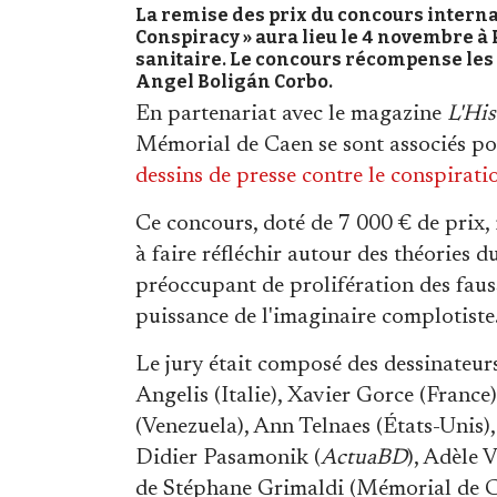
La remise des prix du concours interna
Conspiracy » aura lieu le 4 novembre à P
sanitaire. Le concours récompense les 
Angel Boligán Corbo.
En partenariat avec le magazine
L'His
Mémorial de Caen se sont associés p
dessins de presse contre le conspirat
Ce concours, doté de 7 000 € de prix, 
à faire réfléchir autour des théories
préoccupant de prolifération des faus
puissance de l'imaginaire complotiste
Le jury était composé des dessinateu
Angelis (Italie), Xavier Gorce (Franc
(Venezuela), Ann Telnaes (États-Unis
Didier Pasamonik (
ActuaBD
), Adèle 
de Stéphane Grimaldi (Mémorial de Ca