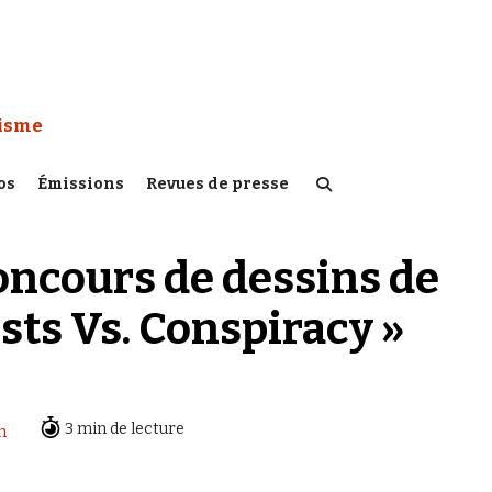
 Watch :
tisme
os
Émissions
Revues de presse
oncours de dessins de
sts Vs. Conspiracy »
3 min de lecture
n