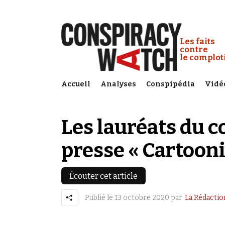
Cookies management panel
Conspiracy
Les faits
contre
le complo
Accueil
Analyses
Conspipédia
Vidé
Les lauréats du c
presse « Cartooni
Écouter cet article
Publié le
13 octobre 2020
par
La Rédactio