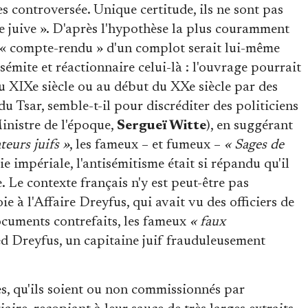
 controversée. Unique certitude, ils ne sont pas
le juive ». D'après l'hypothèse la plus couramment
e « compte-rendu » d'un complot serait lui-même
émite et réactionnaire celui-là : l'ouvrage pourrait
du XIXe siècle ou au début du XXe siècle par des
 du Tsar, semble-t-il pour discréditer des politiciens
inistre de l'époque,
Sergueï Witte
), en suggérant
teurs juifs »
, les fameux – et fumeux –
« Sages de
sie impériale, l'antisémitisme était si répandu qu'il
 Le contexte français n'y est peut-être pas
ie à l'Affaire Dreyfus, qui avait vu des officiers de
ocuments contrefaits, les fameux
« faux
ed Dreyfus, un capitaine juif frauduleusement
es, qu'ils soient ou non commissionnés par