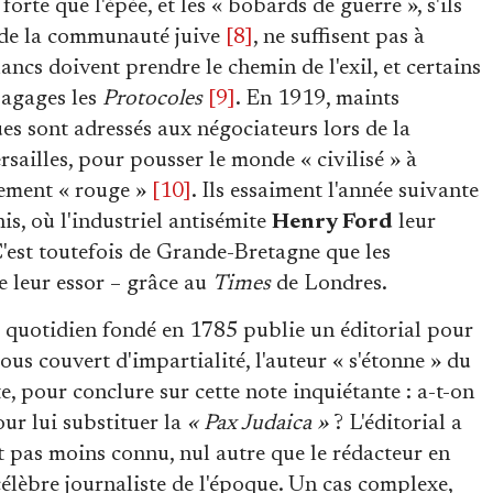
orte que l'épée, et les « bobards de guerre », s'ils
 de la communauté juive
[8]
, ne suffisent pas à
lancs doivent prendre le chemin de l'exil, et certains
bagages les
Protocoles
[9]
. En 1919, maints
es sont adressés aux négociateurs lors de la
rsailles, pour pousser le monde « civilisé » à
nement « rouge »
[10]
. Ils essaiment l'année suivante
s, où l'industriel antisémite
Henry Ford
leur
C'est toutefois de Grande-Bretagne que les
 leur essor – grâce au
Times
de Londres.
ux quotidien fondé en 1785 publie un éditorial pour
Sous couvert d'impartialité, l'auteur « s'étonne » du
e, pour conclure sur cette note inquiétante : a-t-on
our lui substituer la
« Pax Judaica »
? L'éditorial a
t pas moins connu, nul autre que le rédacteur en
célèbre journaliste de l'époque. Un cas complexe,