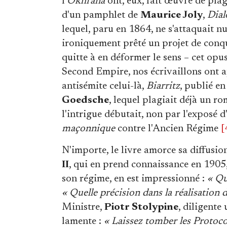
l'
Okhrana
ont, eux, fait œuvre de plagi
d'un pamphlet de
Maurice Joly
,
Dial
lequel, paru en 1864, ne s'attaquait n
ironiquement prêté un projet de conq
quitte à en déformer le sens – cet opu
Second Empire, nos écrivaillons ont 
antisémite celui-là,
Biarritz
, publié e
Goedsche
, lequel plagiait déjà un ro
l'intrigue débutait, non par l'exposé 
maçonnique
contre l'Ancien Régime
[
N'importe, le livre amorce sa diffusio
II
, qui en prend connaissance en 1905
son régime, en est impressionné :
« Qu
« Quelle précision dans la réalisation
Ministre,
Piotr Stolypine
, diligente
lamente :
« Laissez tomber les Protoco