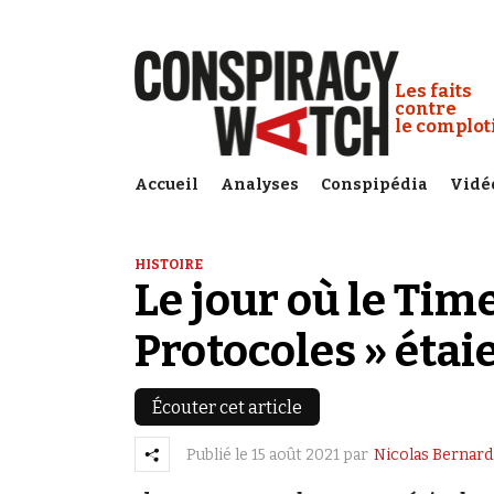
Cookies management panel
Conspiracy
Les faits
contre
le complo
Accueil
Analyses
Conspipédia
Vidé
HISTOIRE
Le jour où le Time
Protocoles » étai
Écouter cet article
Publié le
15 août 2021
par
Nicolas Bernard