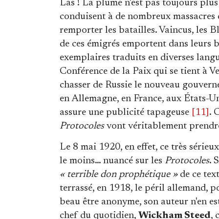
Las ! La plume n'est pas toujours plus f
conduisent à de nombreux massacres
remporter les batailles. Vaincus, les B
de ces émigrés emportent dans leurs 
exemplaires traduits en diverses langu
Conférence de la Paix qui se tient à Ve
chasser de Russie le nouveau gouver
en Allemagne, en France, aux États-Uni
assure une publicité tapageuse
[11]
. 
Protocoles
vont véritablement prendre
Le 8 mai 1920, en effet, ce très série
le moins… nuancé sur les
Protocoles
. 
« terrible don prophétique »
de ce text
terrassé, en 1918, le péril allemand, p
beau être anonyme, son auteur n'en es
chef du quotidien,
Wickham Steed
, 