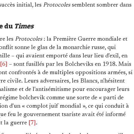
uccès initial, les
Protocoles
semblent sombrer dans
ie du
Times
re les
Protocoles
: la Première Guerre mondiale et
onflit sonne le glas de la monarchie russe, qui
mille – qui avaient emporté dans leur lieu d'exil, en
[6]
– sont fusillés par les Bolcheviks en 1918. Mais
sont confrontés à de multiples oppositions armées, si
e civile. Leurs adversaires, les Blancs, n'hésitent
onalisme et de l'antisémitisme pour encourager leurs
 régime bolchevik comme une sorte de « parti de
ion d'un « complot juif mondial », ce qui conduit à
 que feu le gouvernement tsariste avait été informé
t la guerre
[7]
.