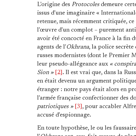
L'origine des
Protocoles
demeure certes
issus d'une imaginaire « Internationa
retenue, mais récemment critiquée, c
l'œuvre d'un complot – purement antis
avoir été concocté en France à la fin 
agents de l'
Okhrana
, la police secrète
russes modernistes (dont le Premier M
leur pseudo-allégeance aux
« conspira
Sion »
[2]
. Il est vrai que, dans la Rus
en était devenu un argument politique.
étranger : notre pays était alors en pro
l'armée française confectionner des d
patriotiques »
[3]
, pour accabler Alfr
accusé d'espionnage.
En toute hypothèse, le ou les faussair