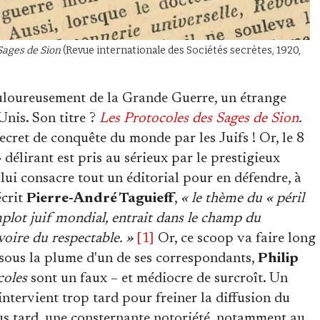
 Sages de Sion
(Revue internationale des Sociétés secrètes, 1920,
ouloureusement de la Grande Guerre, un étrange
Unis. Son titre ?
Les Protocoles des Sages de Sion
.
cret de conquête du monde par les Juifs ! Or, le 8
délirant est pris au sérieux par le prestigieux
i lui consacre tout un éditorial pour en défendre, à
écrit
Pierre-André Taguieff
,
« le thème du « péril
mplot juif mondial, entrait dans le champ du
, voire du respectable. »
[1]
Or, ce scoop va faire long
 sous la plume d'un de ses correspondants,
Philip
coles
sont un faux – et médiocre de surcroît. Un
ntervient trop tard pour freiner la diffusion du
lus tard, une consternante notoriété, notamment au