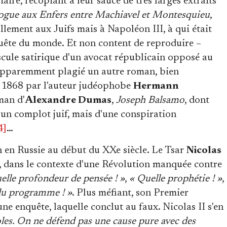
aire, recopiant à leur sauce de très larges extraits
ogue aux Enfers entre Machiavel et Montesquieu
,
ullement aux Juifs mais à Napoléon III, à qui était
uête du monde. Et non content de reproduire –
scule satirique d'un avocat républicain opposé au
apparemment plagié un autre roman, bien
n 1868 par l'auteur judéophobe
Hermann
man d'
Alexandre Dumas
,
Joseph Balsamo
, dont
d'un complot juif, mais d'une conspiration
4]
…
n en Russie au début du XXe siècle. Le Tsar
Nicolas
, dans le contexte d'une Révolution manquée contre
elle profondeur de pensée ! »
,
« Quelle prophétie ! »
,
 du programme ! »
. Plus méfiant, son Premier
 une enquête, laquelle conclut au faux. Nicolas II s'en
les. On ne défend pas une cause pure avec des