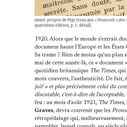
Avant-propos de Mgr Jouin aux
« Protocols » des
quatrième édition, p. 1 ; détail).
1920. Alors que le monde s'extrait d
document hante l'Europe et les États-
Sa trame ? Rien de moins qu'un plan se
mai de cette année-là, ce « document » 
quotidien britannique
The Times
, qu
mots couverts, l'authenticité. De fait, 
juif » et plus précisément celui du co
discutable, c'est-à-dire de l'acceptable
feu : au mois d'août 1921,
The Times
,
Graves
, devra convenir que les
Proto
rétropédalage qui, malheureusement, i
pamphlet, lequel connaît, un siècle p