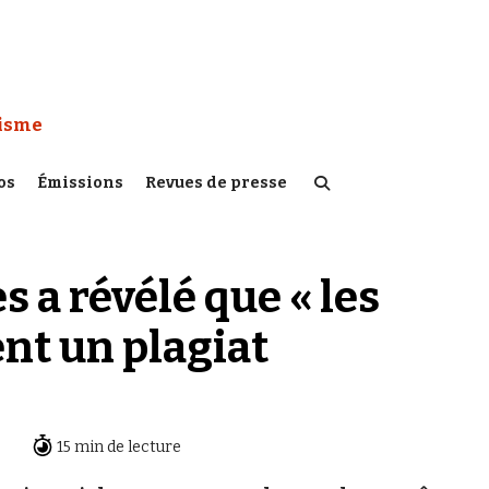
 Watch :
tisme
os
Émissions
Revues de presse
s a révélé que « les
ent un plagiat
15 min de lecture