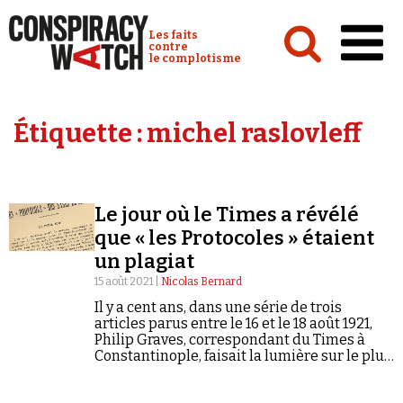
Cookies management panel
Conspiracy Watch :
Les faits
contre
le complotisme
Accueil
Étiquette :
michel raslovleff
Analyses
Conspipédia
Le jour où le Times a révélé
Vidéos
que « les Protocoles » étaient
Émissions
un plagiat
15 août 2021 |
Nicolas Bernard
Revues de presse
Il y a cent ans, dans une série de trois
articles parus entre le 16 et le 18 août 1921,
Philip Graves, correspondant du Times à
Constantinople, faisait la lumière sur le plus
célèbre des faux documents antijuifs.
Newsletter