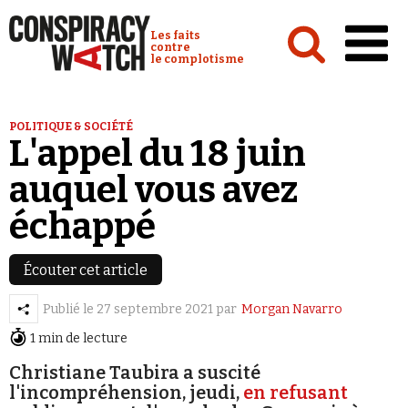
Cookies management panel
Conspiracy Watch :
Les faits
contre
le complotisme
Accueil
POLITIQUE & SOCIÉTÉ
L'appel du 18 juin
Analyses
auquel vous avez
Conspipédia
échappé
Vidéos
Émissions
Écouter cet article
Revues de presse
Publié le
27 septembre 2021
par
Morgan Navarro
1 min de lecture
Christiane Taubira a suscité
l'incompréhension, jeudi,
en refusant
Newsletter