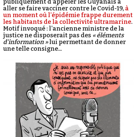
publiquement d'appeler les Guyanais à
aller se faire vacciner contre le Covid-19,
à
un moment où l'épidémie frappe durement
les habitants de la collectivité ultramarine
.
Motif invoqué : l'ancienne ministre de la
justice ne disposerait pas des
« éléments
d'information »
lui permettant de donner
Faire un don
une telle consigne...
Demander à Vera