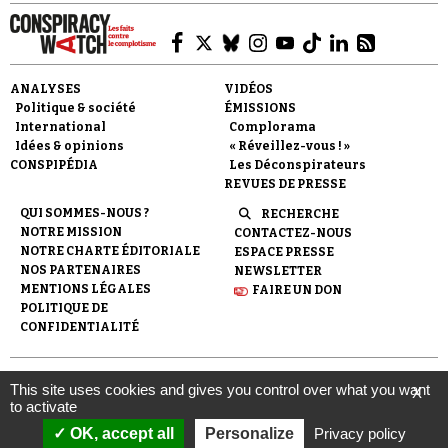
ANALYSES
VIDÉOS
Politique & société
ÉMISSIONS
International
Complorama
Idées & opinions
« Réveillez-vous ! »
CONSPIPÉDIA
Les Déconspirateurs
REVUES DE PRESSE
QUI SOMMES-NOUS ?
RECHERCHE
NOTRE MISSION
CONTACTEZ-NOUS
NOTRE CHARTE ÉDITORIALE
ESPACE PRESSE
NOS PARTENAIRES
NEWSLETTER
MENTIONS LÉGALES
FAIRE UN DON
POLITIQUE DE
CONFIDENTIALITÉ
© 2007-
2026
Conspiracy Watch
| Une réalisation de
This site uses cookies and gives you control over what you want
X
l'Observatoire du conspirationnisme (association loi de 1901) avec
to activate
le soutien de la Fondation pour la Mémoire de la Shoah.
OK, accept all
Personalize
Privacy policy