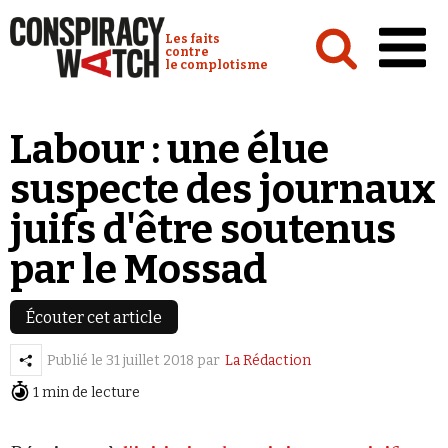
Cookies management panel
Conspiracy Watch :
Les faits
contre
le complotisme
Accueil
Labour : une élue
Analyses
suspecte des journaux
Conspipédia
juifs d'être soutenus
Vidéos
par le Mossad
Émissions
Revues de presse
Écouter cet article
Publié le
31 juillet 2018
par
La Rédaction
Newsletter
1 min de lecture
Faire un don
Demander à Vera