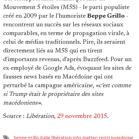
Se connecter
Mouvement 5 étoiles (M5S) - le parti populiste
créé en 2009 par le l'humoriste
Beppe Grillo
-
rencontrent un succès sur les réseaux sociaux
comparables, en terme de propagation virale, à
celui de médias traditionnels. Pire, ils seraient
directement liés au M5S qui en tirent
d'importants revenus, d'après Buzzfeed. Pour un
ex-employé de Google Ads, évoquant les sites de
fausses news basés en Macédoine qui ont
perturbé la campagne américaine,
«c'est comme
si Trump était le propriétaire des sites
macédoniens»
.
Source
:
Libération
,
29 novembre 2015
.
beppe grillo
italie
libération
m5s
matteo renzi
populisme