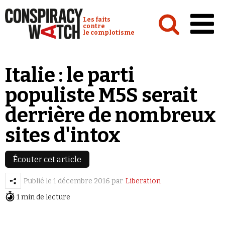
Cookies management panel
Conspiracy Watch :
Les faits
contre
le complotisme
Accueil
Italie : le parti
Analyses
populiste M5S serait
Conspipédia
derrière de nombreux
Vidéos
sites d'intox
Émissions
Revues de presse
Écouter cet article
Publié le
1 décembre 2016
par
Liberation
1 min de lecture
Newsletter