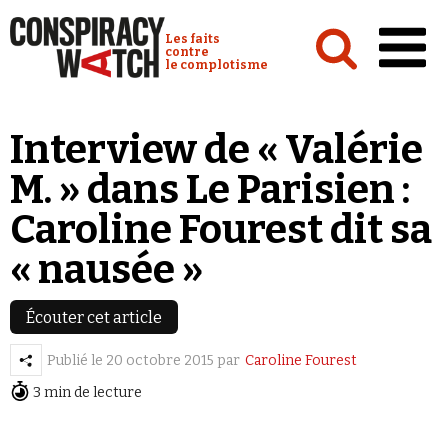
Cookies management panel
Conspiracy Watch :
Les faits
contre
le complotisme
Accueil
Interview de « Valérie
Analyses
M. » dans Le Parisien :
Conspipédia
Caroline Fourest dit sa
Vidéos
« nausée »
Émissions
Revues de presse
Écouter cet article
Publié le
20 octobre 2015
par
Caroline Fourest
Newsletter
3 min de lecture
Faire un don
Demander à Vera