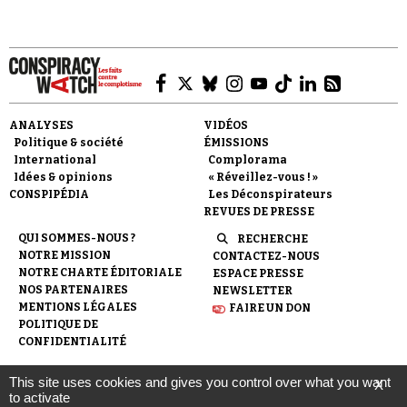
ANALYSES
VIDÉOS
Politique & société
ÉMISSIONS
International
Complorama
Idées & opinions
« Réveillez-vous ! »
CONSPIPÉDIA
Les Déconspirateurs
REVUES DE PRESSE
QUI SOMMES-NOUS ?
RECHERCHE
NOTRE MISSION
CONTACTEZ-NOUS
NOTRE CHARTE ÉDITORIALE
ESPACE PRESSE
NOS PARTENAIRES
NEWSLETTER
MENTIONS LÉGALES
FAIRE UN DON
POLITIQUE DE
CONFIDENTIALITÉ
This site uses cookies and gives you control over what you want
X
© 2007-
2026
Conspiracy Watch
| Une réalisation de
to activate
l'Observatoire du conspirationnisme (association loi de 1901) avec