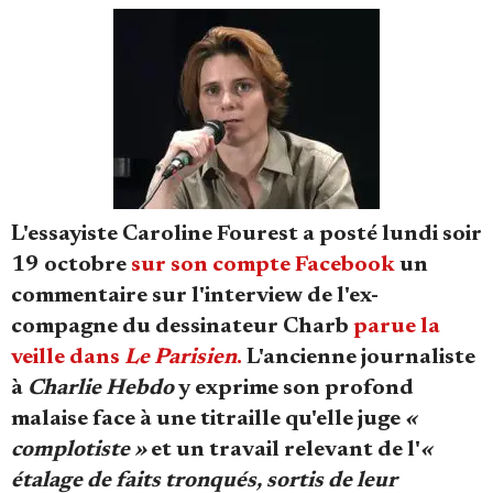
Se connecter
L'essayiste Caroline Fourest a posté lundi soir
19 octobre
sur son compte Facebook
un
commentaire sur l'interview de l'ex-
compagne du dessinateur Charb
parue la
veille dans
Le Parisien
.
L'ancienne journaliste
à
Charlie Hebdo
y exprime son profond
malaise face à une titraille qu'elle juge
«
complotiste »
et un travail relevant de l'
«
étalage de faits tronqués, sortis de leur