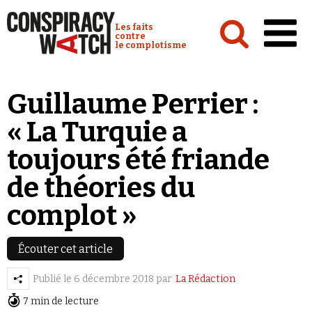
Cookies management panel
Conspiracy Watch :
Les faits
contre
le complotisme
Accueil
Guillaume Perrier :
Analyses
« La Turquie a
Conspipédia
toujours été friande
Vidéos
de théories du
Émissions
complot »
Revues de presse
Écouter cet article
Newsletter
Publié le
6 décembre 2018
par
La Rédaction
Faire un don
7 min de lecture
Demander à Vera