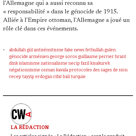
l'Allemagne qui a aussi reconnu sa
« responsabilité » dans le génocide de 1915.
Alliée à l'Empire ottoman, l'Allemagne a joué un
rôle clé dans ces événements.
abdullah gül
antisémitisme
fake news
fethullah gulen
génocide arménien
george soros
guillaume perrier
hrant
dink
islamisme
nationalisme
necip fazil kisakurek
négationnisme
osman kavala
protocoles des sages de sion
recep tayyip erdogan
rifat bali
turquie
LA RÉDACTION