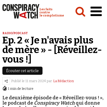
Cookies management panel
Conspiracy Watch :
Les faits
contre
le complotisme
Accueil
RADIO/PODCAST
Ep. 2 « Je n'avais plus
Analyses
de mère » - [Réveillez-
Conspipédia
vous !]
Vidéos
Émissions
Écouter cet article
Revues de presse
Publié le
11 mars 2024
par
La Rédaction
1 min de lecture
Le deuxième épisode de « Réveillez-vous ! »,
le podcast de
Conspiracy Watch
qui donne
Newsletter