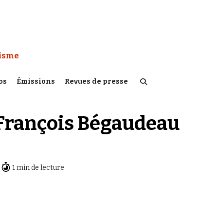
 Watch :
tisme
os
Émissions
Revues de presse
 François Bégaudeau
1 min de lecture