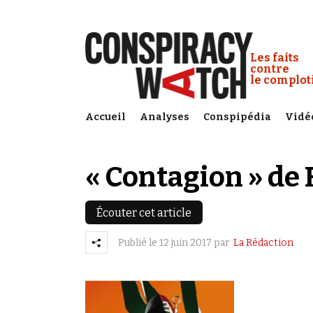
Cookies management panel
Conspiracy
Les faits
contre
le complo
Accueil
Analyses
Conspipédia
Vidé
« Contagion » de
Écouter cet article
Publié le
12 juin 2017
par
La Rédaction