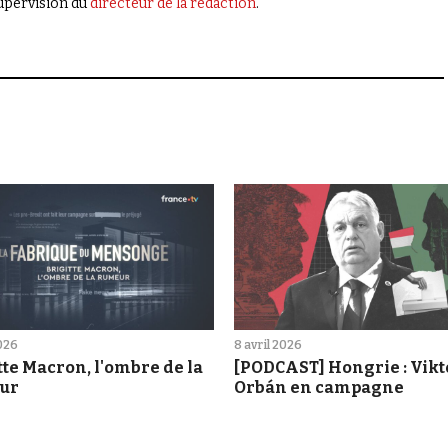
supervision du
directeur de la rédaction
.
2026
8 avril 2026
tte Macron, l'ombre de la
[PODCAST] Hongrie : Vikt
ur
Orbán en campagne