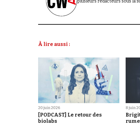
plusieurs rédacteurs sous la 
À lire aussi :
20 juin 2026
8 juin 
[PODCAST] Le retour des
Brigi
biolabs
rume