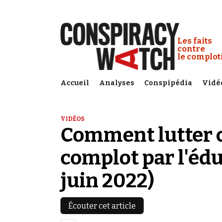
Cookies management panel
Conspiracy
Les faits
contre
le complo
Accueil
Analyses
Conspipédia
Vidé
VIDÉOS
Comment lutter c
complot par l'éd
juin 2022)
Écouter cet article