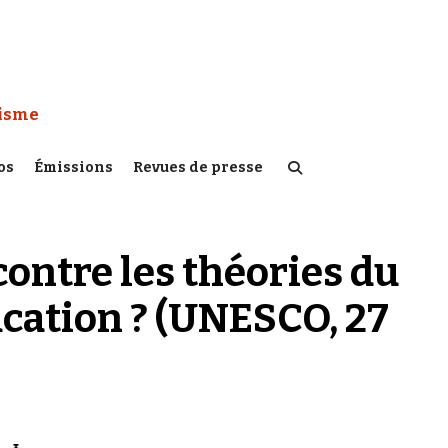
 Watch :
tisme
os
Émissions
Revues de presse
ontre les théories du
ucation ? (UNESCO, 27