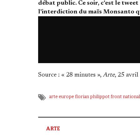
débat public. Ce soir, c'est le twee
l'interdiction du maïs Monsanto qu
Source
: « 28 minutes »,
Arte
, 25 avri
arte
europe
florian philippot
front national
ARTE