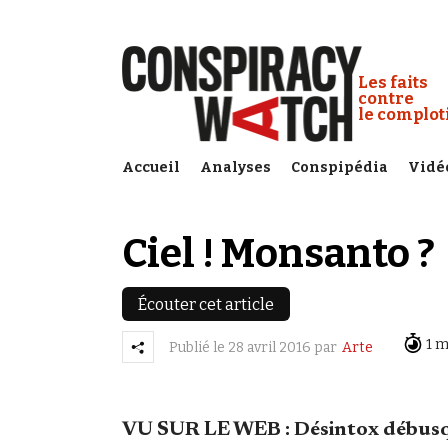
Cookies management panel
Conspiracy
Les faits
contre
le complo
Accueil
Analyses
Conspipédia
Vidé
Ciel ! Monsanto ?
Écouter cet article
1 m
Publié le
28 avril 2016
par
Arte
VU SUR LE WEB : Désintox débusque