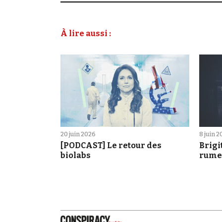
À lire aussi :
20 juin 2026
8 juin 
[PODCAST] Le retour des
Brigi
biolabs
rume