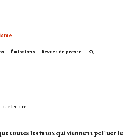
 Watch :
tisme
os
Émissions
Revues de presse
in de lecture
 toutes les intox qui viennent polluer le