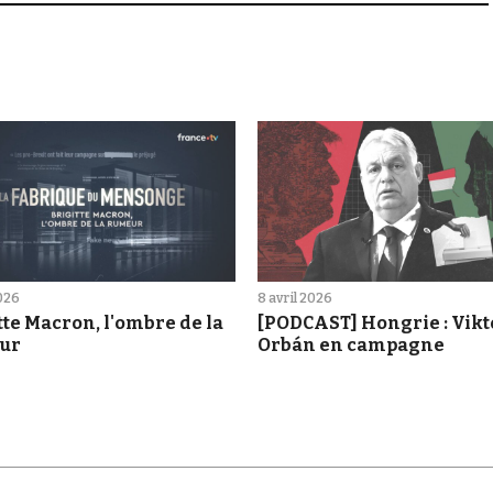
2026
8 avril 2026
tte Macron, l'ombre de la
[PODCAST] Hongrie : Vikt
ur
Orbán en campagne