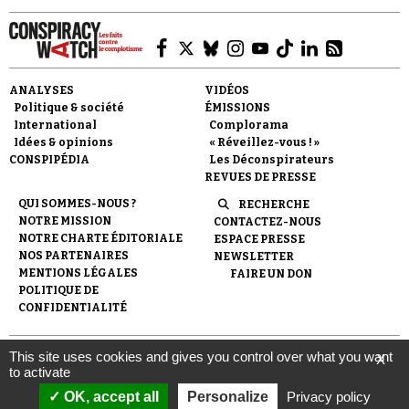
ANALYSES
VIDÉOS
Politique & société
ÉMISSIONS
International
Complorama
Idées & opinions
« Réveillez-vous ! »
CONSPIPÉDIA
Les Déconspirateurs
REVUES DE PRESSE
QUI SOMMES-NOUS ?
RECHERCHE
NOTRE MISSION
CONTACTEZ-NOUS
NOTRE CHARTE ÉDITORIALE
ESPACE PRESSE
NOS PARTENAIRES
NEWSLETTER
MENTIONS LÉGALES
FAIRE UN DON
POLITIQUE DE
CONFIDENTIALITÉ
This site uses cookies and gives you control over what you want
X
© 2007-
2026
Conspiracy Watch
| Une réalisation de
to activate
l'Observatoire du conspirationnisme (association loi de 1901) avec
le soutien de la Fondation pour la Mémoire de la Shoah.
OK, accept all
Personalize
Privacy policy