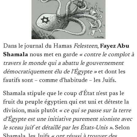
Faire un don
Dans le journal du Hamas
Felesteen
,
Fayez Abu
Shamala
nous met en garde
« contre le complot à
travers le monde qui a abattu le gouvernement
démocratiquement élu de l'Égypte »
et dont les
fautifs sont – comme d'habitude – les Juifs.
Demander à Vera
Shamala stipule que le coup d'État n'est pas le
fruit du peuple égyptien qui est uni et déteste la
division, mais plutôt
« ce qui se passe sur la terre
d'Égypte est une initiative purement sioniste avec
le sceau juif et détaillé par les États-Unis »
. Selon
Shamala, les Juifs
« ont réussi à trouver des