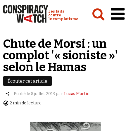
Cookies management panel
Conspiracy Watch :
Les faits
contre
le complotisme
Accueil
Chute de Morsi : un
Analyses
complot '« sioniste »'
Conspipédia
selon le Hamas
Vidéos
Émissions
Écouter cet article
Revues de presse
Publié le
8 juillet 2013
par
Lucas Martin
2 min de lecture
Newsletter