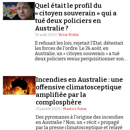
relaient, argumentant sur la base de contresens
Quel était le profil du
et de faux générés par IA.
« citoyen souverain » qui a
tué deux policiers en
Australie ?
30 août 2025 |
Victor Mottin
Faire un don
Il refusait les lois, rejetait l'État, détestait
les forces de l'ordre. Le 26 août, en
Australie, un « citoyen souverain » a tué
deux policiers venus perquisitionner son
domicile.
Incendies en Australie : une
offensive climatosceptique
Demander à Vera
amplifiée par la
complosphère
25 janvier 2020 |
Maurice Ronai
Des pyromanes à l'origine des incendies
en Australie ? Non, un « récit » propagé
par la presse climatosceptique et relayé