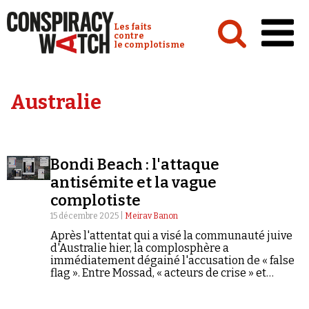
Cookies management panel
Conspiracy Watch :
Les faits
contre
le complotisme
Accueil
Australie
Analyses
Conspipédia
Bondi Beach : l'attaque
Vidéos
antisémite et la vague
Émissions
complotiste
15 décembre 2025 |
Meirav Banon
Revues de presse
Après l'attentat qui a visé la communauté juive
d'Australie hier, la complosphère a
immédiatement dégainé l'accusation de « false
flag ». Entre Mossad, « acteurs de crise » et
Tsahal, ce récit complotiste éculé prospère sur
les obsessions antisémites de ceux qui le
Newsletter