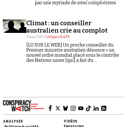
Se connecter
par une myriade de sites complotistes.
Climat : un conseiller
australien crie au complot
9 mai 2015 |
LeFigaro.frAFP
[LU SUR LE WEB] Un proche conseiller du
Premier ministre australien dénonce « un
nouvel ordre mondial placé sous le contrôle
des Nations unies [qui] a fait du
catastrophisme environnemental un sujet
quotidien pour parvenir à ses fins. »
ANALYSES
VIDÉOS
Politique & société
ÉMISSIONS