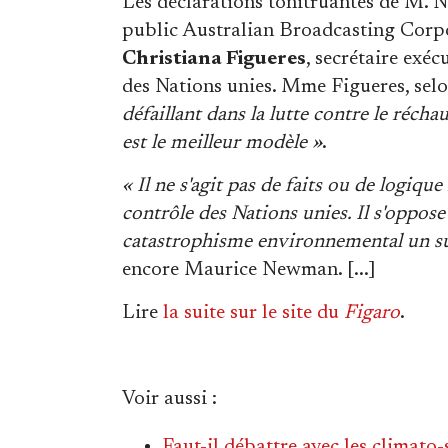
Les déclarations tonitruantes de M. 
public Australian Broadcasting Corpor
Christiana Figueres
, secrétaire exé
des Nations unies. Mme Figueres, selo
défaillant dans la lutte contre le réch
est le meilleur modèle »
.
« Il ne s'agit pas de faits ou de logiq
contrôle des Nations unies. Il s'oppose a
catastrophisme environnemental un suj
encore Maurice Newman. [...]
Lire
la suite sur le site du
Figaro
.
Voir aussi
:
Faut-il débattre avec les climato-