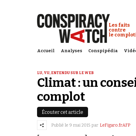
Cookies management panel
Conspiracy
Les faits
contre
le complo
Accueil
Analyses
Conspipédia
Vidé
LU, VU, ENTENDU SUR LE WEB
Climat : un consei
complot
Écouter cet article
Publié le
9 mai 2015
par
LeFigaro.frAFP