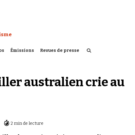
 Watch :
tisme
os
Émissions
Revues de presse
ller australien crie au
2 min de lecture