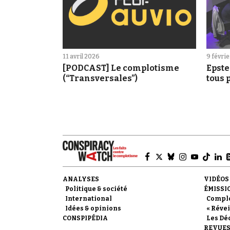
11 avril 2026
9 févri
[PODCAST] Le complotisme
Epste
(“Transversales”)
tous 
raiso
ANALYSES
VIDÉOS
Politique & société
ÉMISSI
International
Compl
Idées & opinions
« Révei
CONSPIPÉDIA
Les Dé
REVUES