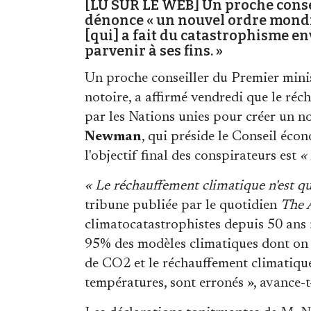
[LU SUR LE WEB] Un proche conse
dénonce « un nouvel ordre mondia
[qui] a fait du catastrophisme e
parvenir à ses fins. »
Un proche conseiller du Premier mini
notoire, a affirmé vendredi que le ré
par les Nations unies pour créer un n
Newman
, qui préside le Conseil éco
l'objectif final des conspirateurs est
«
« Le réchauffement climatique n'est qu
tribune publiée par le quotidien
The 
climatocatastrophistes depuis 50 ans ».
95% des modèles climatiques dont on no
de CO2 et le réchauffement climatique
températures, sont erronés », avance-t-