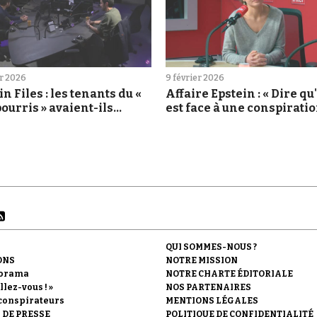
er 2026
9 février 2026
in Files : les tenants du «
Affaire Epstein : « Dire qu
pourris » avaient-ils
est face à une conspirati
n ?
mondiale, c'est faux »
QUI SOMMES-NOUS ?
ONS
NOTRE MISSION
orama
NOTRE CHARTE ÉDITORIALE
llez-vous ! »
NOS PARTENAIRES
conspirateurs
MENTIONS LÉGALES
 DE PRESSE
POLITIQUE DE CONFIDENTIALITÉ