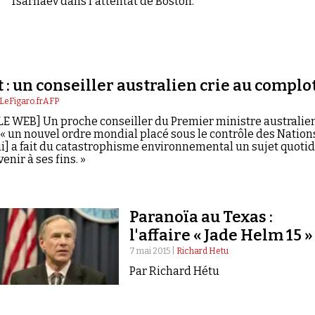
Tsarnaev dans l'attentat de Boston.
 : un conseiller australien crie au complo
LeFigaro.frAFP
LE WEB] Un proche conseiller du Premier ministre australie
« un nouvel ordre mondial placé sous le contrôle des Nation
ui] a fait du catastrophisme environnemental un sujet quoti
enir à ses fins. »
Paranoïa au Texas :
l'affaire « Jade Helm 15 »
7 mai 2015 |
Richard Hetu
Par Richard Hétu