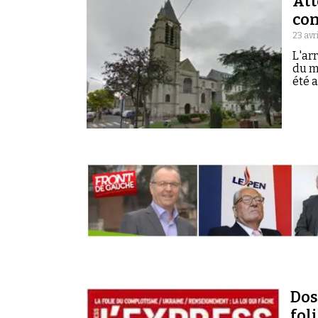
Att
con
23 avri
L'ar
du m
été 
Dos
fol