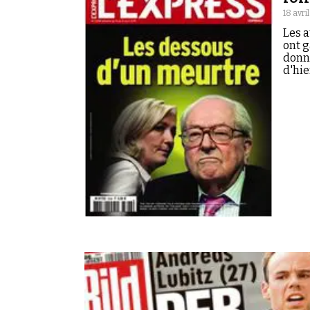
18 avri
Les a
ont g
donn
d'hie