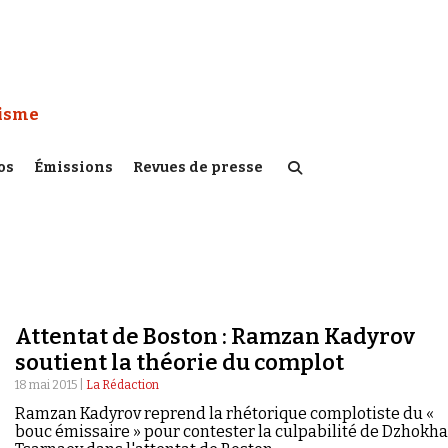
 Watch :
tisme
os
Émissions
Revues de presse
Attentat de Boston : Ramzan Kadyrov
soutient la théorie du complot
18 mai 2015 |
La Rédaction
Ramzan Kadyrov reprend la rhétorique complotiste du «
bouc émissaire » pour contester la culpabilité de Dzhokha