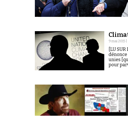
Climat
9 mai 2015 |
[LU SUR 
dénonce 
unies [q
pour parv