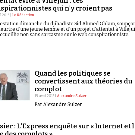
entat évité à Villejuif : ces
spirationnistes qui n'y croient pas
l 2015 |
La Rédaction
restation dimanche du djihadiste Sid Ahmed Ghlam, soupço
eurtre d'une jeune femme et d'un projet d'attentat à Villejuif
accueillie non sans sarcasme sur le web conspirationniste.
Quand les politiques se
convertissent aux théories du
complot
19 avril 2015 |
Alexandre Sulzer
Par Alexandre Sulzer
sier : L'Express enquête sur « Internet et 
ie des complots »