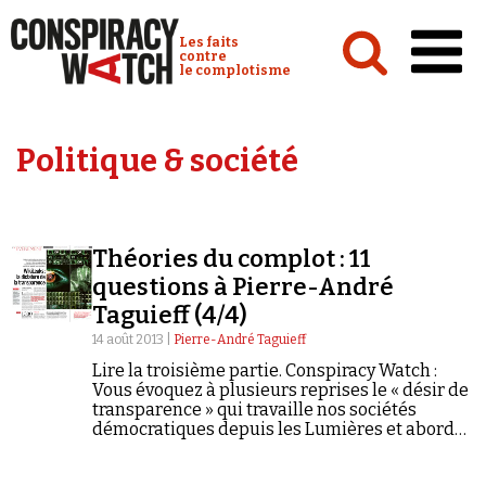
Cookies management panel
Conspiracy Watch :
Les faits
contre
le complotisme
Accueil
Politique & société
Analyses
Conspipédia
Théories du complot : 11
Vidéos
questions à Pierre-André
Émissions
Taguieff (4/4)
14 août 2013 |
Pierre-André Taguieff
Revues de presse
Lire la troisième partie. Conspiracy Watch :
Vous évoquez à plusieurs reprises le « désir de
transparence » qui travaille nos sociétés
démocratiques depuis les Lumières et abordez
en particulier l’affaire WikiLeaks. Quelle
relation cet impératif de transparence vous
Newsletter