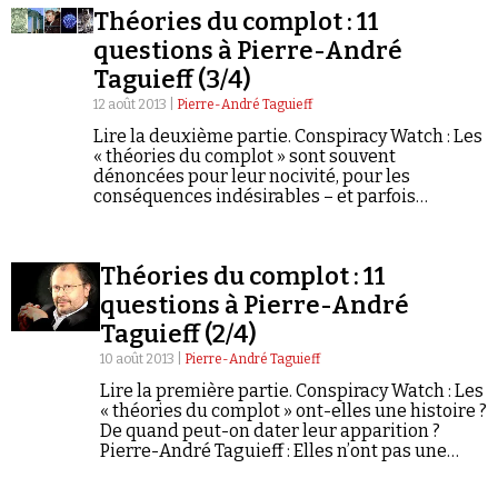
paraît-il…
Théories du complot : 11
questions à Pierre-André
Taguieff (3/4)
12 août 2013 |
Pierre-André Taguieff
Lire la deuxième partie. Conspiracy Watch : Les
« théories du complot » sont souvent
Faire un don
dénoncées pour leur nocivité, pour les
conséquences indésirables – et parfois
funestes – qu’on leur prête. Considérez-vous
qu’elles sont en elles-mêmes dangereuses ?
Pierre-André Taguieff…
Théories du complot : 11
questions à Pierre-André
Taguieff (2/4)
Demander à Vera
10 août 2013 |
Pierre-André Taguieff
Lire la première partie. Conspiracy Watch : Les
« théories du complot » ont-elles une histoire ?
De quand peut-on dater leur apparition ?
Pierre-André Taguieff : Elles n’ont pas une
histoire autonome, car elles sont fortement
dépendantes des contextes,…