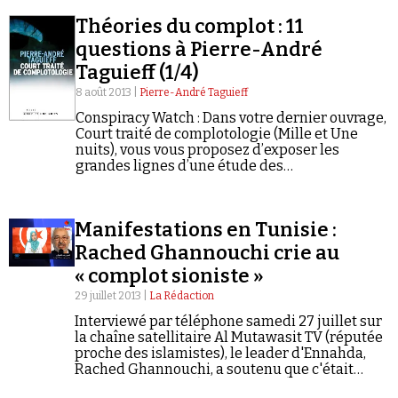
Se connecter
Théories du complot : 11
questions à Pierre-André
Taguieff (1/4)
8 août 2013 |
Pierre-André Taguieff
Conspiracy Watch : Dans votre dernier ouvrage,
Court traité de complotologie (Mille et Une
nuits), vous vous proposez d’exposer les
grandes lignes d’une étude des
représentations et des récits complotistes. En
2005, vous publiiez La Foire aux Illuminés
(Fayard/Mille et…
Manifestations en Tunisie :
Rached Ghannouchi crie au
« complot sioniste »
29 juillet 2013 |
La Rédaction
Interviewé par téléphone samedi 27 juillet sur
la chaîne satellitaire Al Mutawasit TV (réputée
proche des islamistes), le leader d'Ennahda,
Rached Ghannouchi, a soutenu que c'était
«l'entité sioniste» (Israël - NDLR) qui se cachait