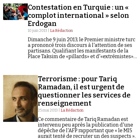
Contestation en Turquie : un «
complot international » selon
Erdogan
10 juin 2013 |
La Rédaction
Dimanche 9 juin 2013, le Premier ministre turc
a prononcé trois discours à l'attention de ses
partisans. Qualifiant les manifestants de la
Place Taksim de «pillards» et d'«extrémistes»,
Recep Tayyip Erdogan a dénoncé un complot
«organisé à l'intérieur et à…
Terrorisme : pour Tariq
Ramadan, il est urgent de
questionner les services de
renseignement
25 mai 2013 |
La Rédaction
Ce commentaire de Tariq Ramadan est
intervenu peu après la publication d'une
dépêche de l'AFP rapportant que « le MI5
aurait tenté de recruter un des suspects ».