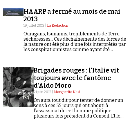
derrière les manifestants tunisiens, dans une…
HAARP a fermé au mois de mai
2013
19 juillet 2013 |
La Rédaction
Ouragans, tsunamis, tremblements de Terre,
sécheresses... Ces déchaînements des forces de
la nature ont été plus d'une fois interprétés par
les conspirationnistes comme ayant été
provoqués délibérément par les Etats-Unis via
leur «arme secrète climatique» présumée : le
High Frequency…
Brigades rouges : l'Italie vit
toujours avec le fantôme
d'Aldo Moro
21 juin 2013 |
Margherita Nasi
On aura tout dit pour tenter de donner un
sens à ces 55 jours qui ont abouti à
l’assassinat de cet homme politique
plusieurs fois président du Conseil. Et le
dossier n'est pas clos.