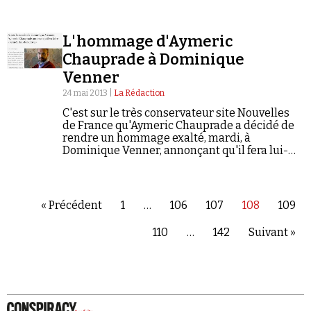
L'hommage d'Aymeric
Chauprade à Dominique
Venner
24 mai 2013 |
La Rédaction
C'est sur le très conservateur site Nouvelles
de France qu'Aymeric Chauprade a décidé de
rendre un hommage exalté, mardi, à
Dominique Venner, annonçant qu'il fera lui-
même «bientôt des choix forts» : « Je t’admire
Dominique, pour toute ta vie de…
« Précédent
1
…
106
107
108
109
110
…
142
Suivant »