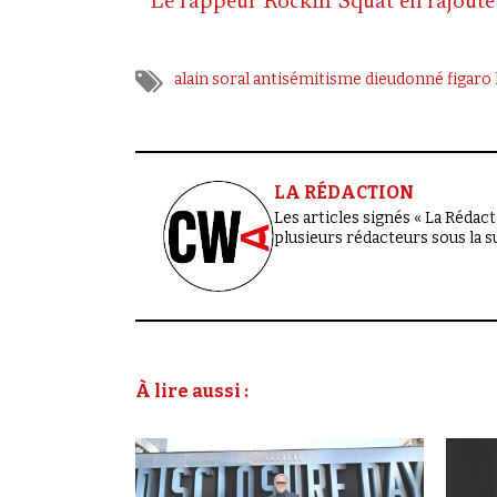
*
Le rappeur Rockin' Squat en rajoute 
alain soral
antisémitisme
dieudonné
figaro
LA RÉDACTION
Les articles signés « La Rédacti
plusieurs rédacteurs sous la 
À lire aussi :