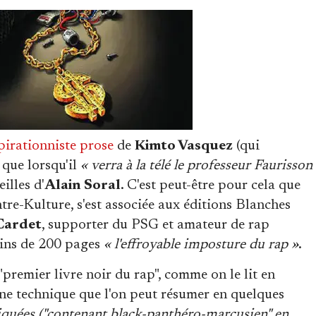
pirationniste prose
de
Kimto Vasquez
(qui
 que lorsqu'il
« verra à la télé le professeur Faurisson
illes d'
Alain Soral
. C'est peut-être pour cela que
ntre-Kulture, s'est associée aux éditions Blanches
Cardet
, supporter du PSG et amateur de rap
oins de 200 pages
« l'effroyable imposture du rap »
.
 "premier livre noir du rap", comme on le lit en
ne technique que l'on peut résumer en quelques
liquées ("contenant black-panthéro-marcusien" en