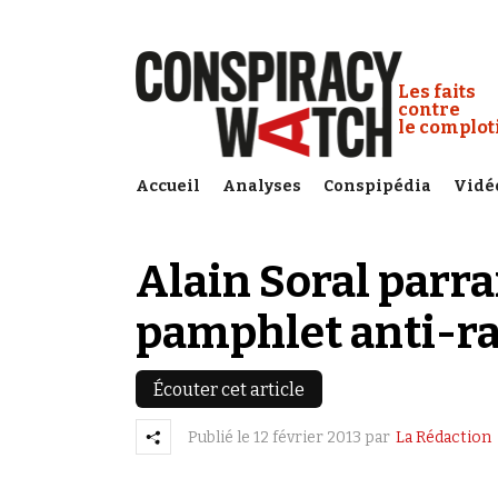
Cookies management panel
Conspiracy
Les faits
contre
le complo
Accueil
Analyses
Conspipédia
Vidé
Alain Soral parra
pamphlet anti-r
Écouter cet article
Publié le
12 février 2013
par
La Rédaction