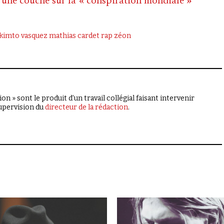
une couche sur la '« conspiration mondiale »'
kimto vasquez
mathias cardet
rap
zéon
on » sont le produit d’un travail collégial faisant intervenir
supervision du
directeur de la rédaction
.