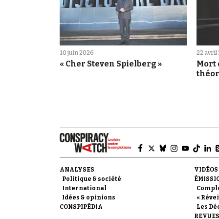
10 juin 2026
22 avril
« Cher Steven Spielberg »
Mort 
théor
vivan
ANALYSES
VIDÉOS
Politique & société
ÉMISSI
International
Compl
Idées & opinions
« Révei
CONSPIPÉDIA
Les Dé
REVUES