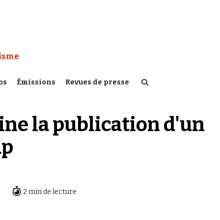
 Watch :
tisme
os
Émissions
Revues de presse
ine la publication d'un
ap
2 min de lecture