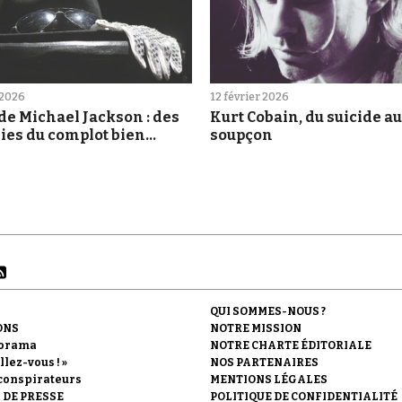
 2026
12 février 2026
de Michael Jackson : des
Kurt Cobain, du suicide au
ies du complot bien
soupçon
tes
QUI SOMMES-NOUS ?
ONS
NOTRE MISSION
orama
NOTRE CHARTE ÉDITORIALE
llez-vous ! »
NOS PARTENAIRES
conspirateurs
MENTIONS LÉGALES
 DE PRESSE
POLITIQUE DE CONFIDENTIALITÉ