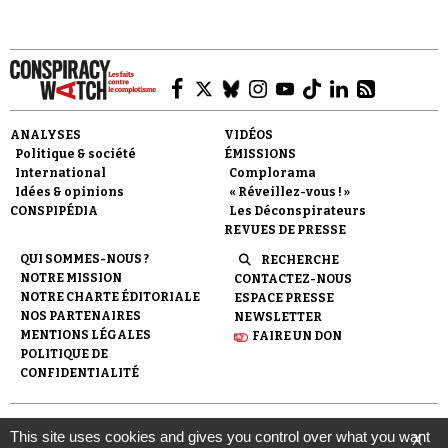
ANALYSES
VIDÉOS
Politique & société
ÉMISSIONS
International
Complorama
Idées & opinions
« Réveillez-vous ! »
CONSPIPÉDIA
Les Déconspirateurs
REVUES DE PRESSE
QUI SOMMES-NOUS ?
RECHERCHE
NOTRE MISSION
CONTACTEZ-NOUS
NOTRE CHARTE ÉDITORIALE
ESPACE PRESSE
NOS PARTENAIRES
NEWSLETTER
MENTIONS LÉGALES
FAIRE UN DON
POLITIQUE DE
CONFIDENTIALITÉ
© 2007-
2026
Conspiracy Watch
| Une réalisation de
This site uses cookies and gives you control over what you want
X
l'Observatoire du conspirationnisme (association loi de 1901) avec