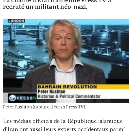
La chaîne d'Etat iranienne Press TV a
Se connecter
recruté un militant néo-nazi.
Peter Rushton (capture d'écran Press TV).
Les médias officiels de la République islamique
d'Iran ont aussi leurs experts occidentaux parmi