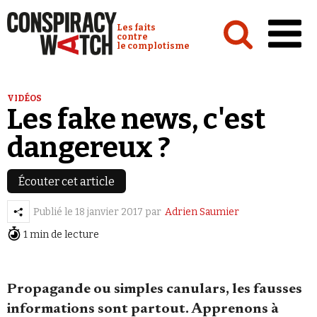
Cookies management panel
Conspiracy Watch :
Les faits
contre
le complotisme
Accueil
VIDÉOS
Les fake news, c'est
Analyses
dangereux ?
Conspipédia
Vidéos
Écouter cet article
Émissions
Publié le
18 janvier 2017
par
Adrien Saumier
Revues de presse
1 min de lecture
Newsletter
Faire un don
Propagande ou simples canulars, les fausses
Demander à Vera
informations sont partout. Apprenons à