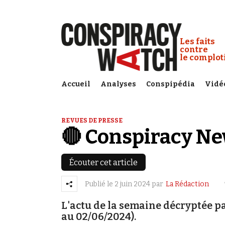
Cookies management panel
Conspiracy
Les faits
contre
le complo
Accueil
Analyses
Conspipédia
Vidé
REVUES DE PRESSE
🔴 Conspiracy N
Écouter cet article
Publié le
2 juin 2024
par
La Rédaction
L'actu de la semaine décryptée p
au 02/06/2024).