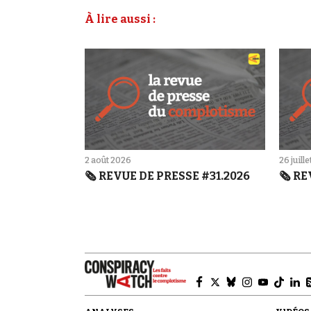
À lire aussi :
2 août 2026
26 juill
🗞️ REVUE DE PRESSE #31.2026
🗞️ R