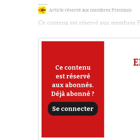
Article réservé aux membres Premium
Ce contenu est réservé aux membres 
E
Ce contenu
est réservé
aux abonnés.
Déjà abonné ?
Se connecter