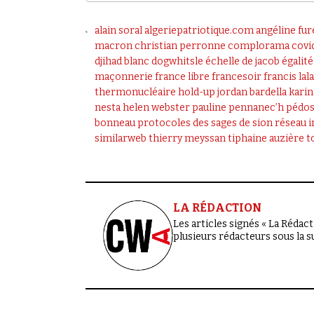
alain soral
algeriepatriotique.com
angéline fur
macron
christian perronne
complorama
covi
djihad blanc
dogwhitsle
échelle de jacob
égalité
maçonnerie
france libre
francesoir
francis la
thermonucléaire
hold-up
jordan bardella
kari
nesta helen webster
pauline pennanec’h
pédo
bonneau
protocoles des sages de sion
réseau i
similarweb
thierry meyssan
tiphaine auzière
t
LA RÉDACTION
Les articles signés « La Rédacti
plusieurs rédacteurs sous la 