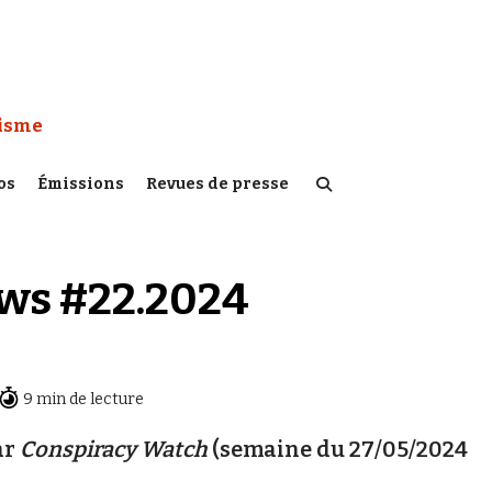
 Watch :
tisme
os
Émissions
Revues de presse
ews #22.2024
9 min de lecture
ar
Conspiracy Watch
(semaine du 27/05/2024