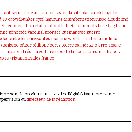
et
antisémitisme
antivax
balazs berkovits
blackrock
brigitte
d-19
crowdbunker
cyril hanouna
désinformation russe
dieudonné
 et réconciliation
état profond
faits & documents
false flag
franc-
lanne
génocide vaccinal
georges kuzmanovic
guerre
ne lacombe
les survivantes
martine wonner
mathieu molimard
satanisme
pfizer
philippe berta
pierre barnérias
pierre-marie
nternational
réseau voltaire
riposte laïque
satanisme
shylock
op 10
tristan mendès france
on » sont le produit d’un travail collégial faisant intervenir
supervision du
directeur de la rédaction
.