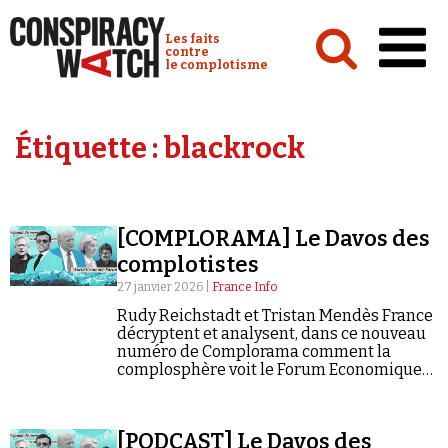
Cookies management panel
Conspiracy Watch :
Les faits
contre
le complotisme
Accueil
Étiquette :
blackrock
Analyses
Conspipédia
[COMPLORAMA] Le Davos des
Vidéos
complotistes
Émissions
27 janvier 2026 |
France Info
Rudy Reichstadt et Tristan Mendès France
Revues de presse
décryptent et analysent, dans ce nouveau
numéro de Complorama comment la
complosphère voit le Forum Economique
Mondial.
Newsletter
[PODCAST] Le Davos des