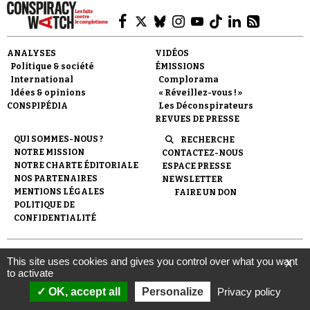
Se connecter
ANALYSES
VIDÉOS
Politique & société
ÉMISSIONS
International
Complorama
Idées & opinions
« Réveillez-vous ! »
CONSPIPÉDIA
Les Déconspirateurs
REVUES DE PRESSE
QUI SOMMES-NOUS ?
RECHERCHE
NOTRE MISSION
CONTACTEZ-NOUS
NOTRE CHARTE ÉDITORIALE
ESPACE PRESSE
NOS PARTENAIRES
NEWSLETTER
MENTIONS LÉGALES
FAIRE UN DON
POLITIQUE DE
CONFIDENTIALITÉ
© 2007-
2026
Conspiracy Watch
| Une réalisation de
This site uses cookies and gives you control over what you want
X
l'Observatoire du conspirationnisme (association loi de 1901) avec
to activate
le soutien de la Fondation pour la Mémoire de la Shoah.
OK, accept all
Personalize
Privacy policy