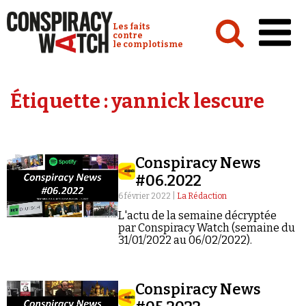
Cookies management panel
Conspiracy Watch :
Les faits
contre
le complotisme
Accueil
Étiquette :
yannick lescure
Analyses
Conspipédia
Conspiracy News
Vidéos
#06.2022
Émissions
6 février 2022 |
La Rédaction
L'actu de la semaine décryptée
Revues de presse
par Conspiracy Watch (semaine du
31/01/2022 au 06/02/2022).
Conspiracy News
Newsletter