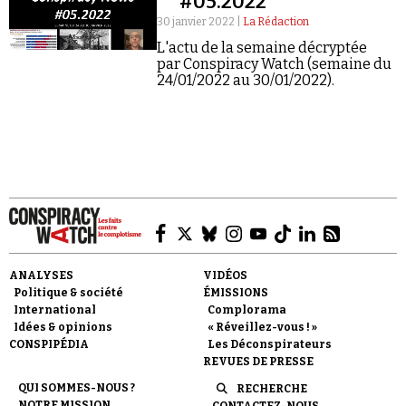
#05.2022
30 janvier 2022 |
La Rédaction
L'actu de la semaine décryptée
par Conspiracy Watch (semaine du
24/01/2022 au 30/01/2022).
Faire un don
Demander à Vera
ANALYSES
VIDÉOS
Politique & société
ÉMISSIONS
International
Complorama
Idées & opinions
« Réveillez-vous ! »
CONSPIPÉDIA
Les Déconspirateurs
REVUES DE PRESSE
QUI SOMMES-NOUS ?
RECHERCHE
NOTRE MISSION