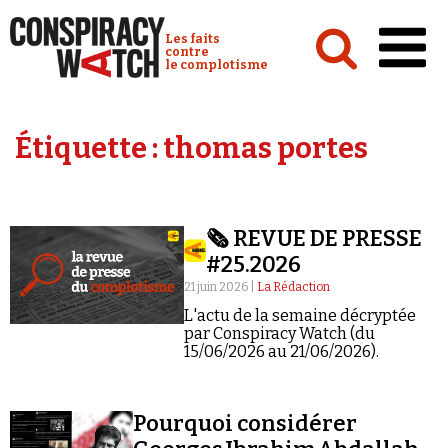
Cookies management panel
Conspiracy Watch :
Les faits
contre
le complotisme
Accueil
Étiquette :
thomas portes
Analyses
Conspipédia
🗞️ REVUE DE PRESSE
Vidéos
#25.2026
Émissions
21 juin 2026 |
La Rédaction
L'actu de la semaine décryptée
Revues de presse
par Conspiracy Watch (du
15/06/2026 au 21/06/2026).
Pourquoi considérer
Newsletter