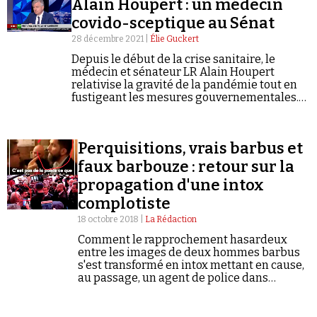
Alain Houpert : un médecin
covido-sceptique au Sénat
28 décembre 2021 |
Élie Guckert
Depuis le début de la crise sanitaire, le
médecin et sénateur LR Alain Houpert
relativise la gravité de la pandémie tout en
fustigeant les mesures gouvernementales.
Pour le plus grand bonheur de la
complosphère...
Perquisitions, vrais barbus et
faux barbouze : retour sur la
propagation d'une intox
complotiste
18 octobre 2018 |
La Rédaction
Comment le rapprochement hasardeux
entre les images de deux hommes barbus
s'est transformé en intox mettant en cause,
au passage, un agent de police dans
l'exercice de ses fonctions.