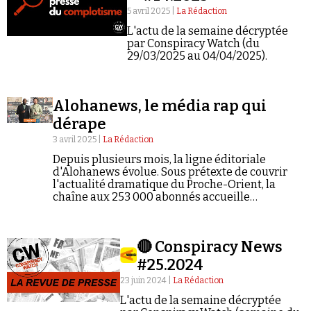
Se connecter
5 avril 2025 |
La Rédaction
L'actu de la semaine décryptée
par Conspiracy Watch (du
29/03/2025 au 04/04/2025).
Alohanews, le média rap qui
dérape
3 avril 2025 |
La Rédaction
Depuis plusieurs mois, la ligne éditoriale
d'Alohanews évolue. Sous prétexte de couvrir
l'actualité dramatique du Proche-Orient, la
chaîne aux 253 000 abonnés accueille
désormais des figures plus que compromises
avec le complotisme, l'antisémitisme et
l'extrême droite. L'objectif : faire toujours plus
🔴 Conspiracy News
d'audience.
#25.2024
23 juin 2024 |
La Rédaction
L'actu de la semaine décryptée