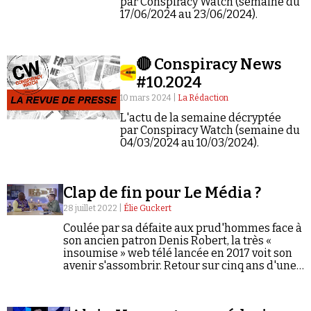
par Conspiracy Watch (semaine du
17/06/2024 au 23/06/2024).
🔴 Conspiracy News
#10.2024
10 mars 2024 |
La Rédaction
L'actu de la semaine décryptée
par Conspiracy Watch (semaine du
04/03/2024 au 10/03/2024).
Clap de fin pour Le Média ?
28 juillet 2022 |
Élie Guckert
Coulée par sa défaite aux prud'hommes face à
son ancien patron Denis Robert, la très «
insoumise » web télé lancée en 2017 voit son
avenir s'assombrir. Retour sur cinq ans d'une
information « alternative » aux accents
complotistes et poutinophiles.