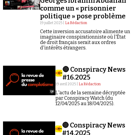
Georges Ibrahim Abdallah
comme un « prisonnier
politique » pose problème
19 juillet 2025 |
La Rédaction
Cette inversion accusatoire alimente un
imaginaire conspirationniste où l'État
de droit français serait aux ordres
Faire un don
d'intérêts étrangers.
🔴 Conspiracy News
#16.2025
19 avril 2025 |
La Rédaction
Demander à Vera
L'actu de la semaine décryptée
par Conspiracy Watch (du
12/04/2025 au 18/04/2025).
🔴 Conspiracy News
#14.2025