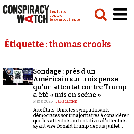
Cookies management panel
Conspiracy Watch :
Les faits
contre
le complotisme
Accueil
Étiquette :
thomas crooks
Analyses
Conspipédia
Sondage : près d'un
Vidéos
Américain sur trois pense
Émissions
qu'un attentat contre Trump
a été « mis en scène »
Revues de presse
14 mai 2026 |
La Rédaction
Aux États-Unis, les sympathisants
démocrates sont majoritaires à considérer
que les attentats ou tentatives d'attentats
ayant visé Donald Trump depuis juillet
Newsletter
2024 sont des simulacres.