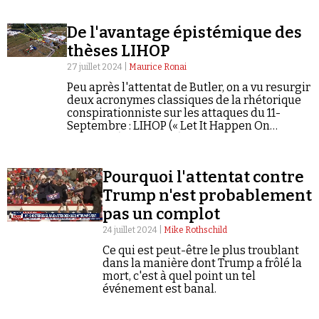
De l'avantage épistémique des
thèses LIHOP
27 juillet 2024 |
Maurice Ronai
Peu après l'attentat de Butler, on a vu resurgir
deux acronymes classiques de la rhétorique
Faire un don
conspirationniste sur les attaques du 11-
Septembre : LIHOP (« Let It Happen On
Purpose ») et MIHOP (« Make It Happen On
Purpose »). Explications.
Pourquoi l'attentat contre
Trump n'est probablement
pas un complot
Demander à Vera
24 juillet 2024 |
Mike Rothschild
Ce qui est peut-être le plus troublant
dans la manière dont Trump a frôlé la
mort, c'est à quel point un tel
événement est banal.