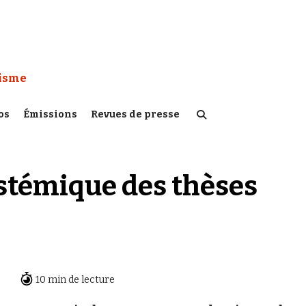
 Watch :
tisme
os
Émissions
Revues de presse
istémique des thèses
10 min de lecture