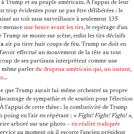
e à Trump et au peuple américain. À l'appui de leur
ent trop évidentes pour ne pas être délibérées : le
laissé un toit sans surveillance à seulement 135
une menace
une heure avant les tirs
, le repérage d'un
e Trump ne monte sur scène, enfin les tirs décisifs
ks
ait pu tirer huit coups de feu. Trump ne doit en
d'avoir effectué un mouvement de la tête au tout
coup de ses partisans interprètent comme une
s même parler
du drapeau américain qui, un instant,
ur
...
se que Trump aurait lui-même orchestré sa propre
 davantage de sympathie et de soutien pour l'élection
À l'appui de cette thèse : la combativité de Trump
n poing en l'air en répétant :
« Fight! Fight! Fight! »
,
ourire arboré sur une photo −
en réalité trafiquée
ervice au moment où il escorte l'ancien président