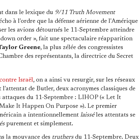
t dans le lexique du
9/11 Truth Movement
écho à l'ordre que la défense aérienne de l'Amérique
er les avions détournés le 11-Septembre atteindre
d-down order », fait une spectaculaire réapparition
Taylor Greene
, la plus zélée des congressistes
 Chambre des représentants, la directrice du Secret
ontre Israël
, on a ainsi vu resurgir, sur les réseaux
t l'attentat de Butler, deux acronymes classiques de
es attaques du 11-Septembre : LIHOP (« Let It
Make It Happen On Purpose »). Le premier
américain a intentionnellement
laissé
les attentats se
és
purement et simplement.
ans la mouvance des
truthers
du 11-Septembre. Deux