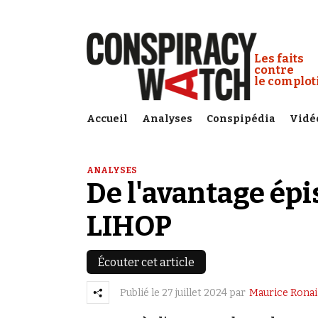
Cookies management panel
Conspiracy
Les faits
contre
le complo
Accueil
Analyses
Conspipédia
Vidé
ANALYSES
De l'avantage ép
LIHOP
Écouter cet article
Publié le
27 juillet 2024
par
Maurice Ronai