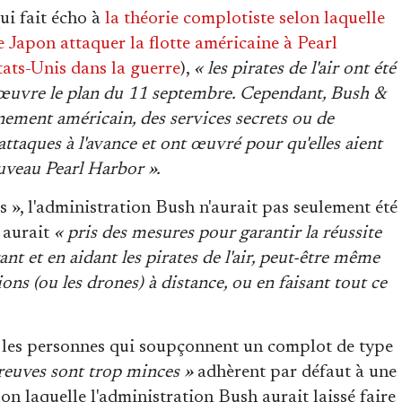
ui fait écho à
la théorie complotiste selon laquelle
e Japon attaquer la flotte américaine à Pearl
tats-Unis dans la guerre
),
« les pirates de l'air ont été
œuvre le plan du 11 septembre. Cependant, Bush &
nement américain, des services secrets ou de
attaques à l'avance et ont œuvré pour qu'elles aient
ouveau Pearl Harbor ».
», l'administration Bush n'aurait pas seulement été
e aurait
« pris des mesures pour garantir la réussite
t et en aidant les pirates de l'air, peut-être même
ons (ou les drones) à distance, ou en faisant tout ce
e les personnes qui soupçonnent un complot de type
preuves sont trop minces »
adhèrent par défaut à une
on laquelle l'administration Bush aurait laissé faire