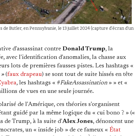
de Butler, en Pennsylvanie, le 13 juillet 2024 (capture d'écran d'un
ative d'assassinat contre
Donald Trump
, la
, avec l'identification d'anomalies, la chasse aux
leurs lots de premières fausses pistes. Les hashtags «
g »
(
faux drapeau
) se sont tout de suite hissés en tête
Cyabra
, les hashtags « #
FakeAssassination
» » et «
millions de vues en une seule journée.
olarisé de l'Amérique, ces théories s'organisent
étant guidé par la même logique du « cui bono ? » («
ns de Trump, à la suite d'
Alex Jones
, dénoncent une
émocrates, un « inside job » de ce fameux «
État