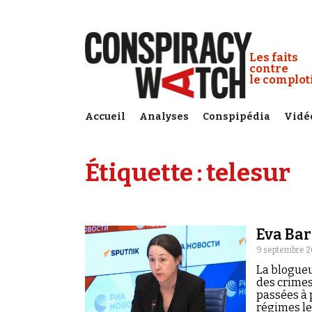
Cookies management panel
Conspiracy
Les faits
contre
le complo
Accueil
Analyses
Conspipédia
Vidé
Étiquette :
telesur
Eva Bar
9 septembre 2
La blogueu
des crimes
passées à 
régimes le