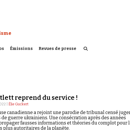
 Watch :
tisme
os
Émissions
Revues de presse
tlett reprend du service !
022 |
Élie Guckert
se canadienne a rejoint une parodie de tribunal censé juge
 de guerre ukrainiens. Une consécration après des années
propager fausses informations et théories du complot pour 
s plus autoritaires de la planète.