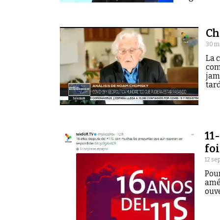
Ch
30 m
La 
com
jam
tard
11
fo
12 se
Pour
amér
ouve