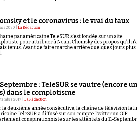
omsky et le coronavirus : le vrai du faux
ars 2020 |
La Rédaction
chaîne panaméricaine TeleSUR s'est fondée sur un site
plotiste pour attribuer à Noam Chomsky des propos qu'il n'
ais tenus. Avant de faire marche arrière quelques jours plus
.
-Septembre : TeleSUR se vautre (encore u
is) dans le complotisme
ptembre 2017 |
La Rédaction
 la deuxième année consécutive, la chaîne de télévision lati
icaine TeleSUR a diffusé sur son compte Twitter un GIF
rtement conspirationniste sur les attentats du 11-Septembr