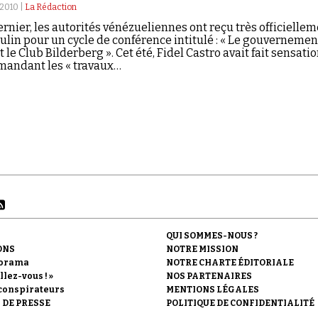
2010 |
La Rédaction
rnier, les autorités vénézueliennes ont reçu très officielle
ulin pour un cycle de conférence intitulé : « Le gouvernemen
 le Club Bilderberg ». Cet été, Fidel Castro avait fait sensati
andant les « travaux…
QUI SOMMES-NOUS ?
ONS
NOTRE MISSION
orama
NOTRE CHARTE ÉDITORIALE
llez-vous ! »
NOS PARTENAIRES
conspirateurs
MENTIONS LÉGALES
 DE PRESSE
POLITIQUE DE CONFIDENTIALITÉ