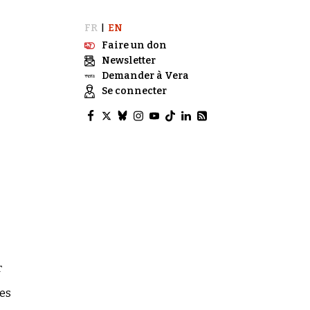
FR
EN
|
Faire un don
Newsletter
Demander à Vera
Se connecter
r
les