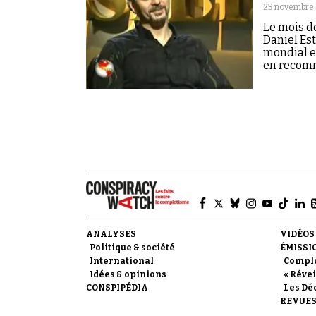
23 novembre 
Le mois de
Daniel Est
mondial et
en recomm
ANALYSES
VIDÉOS
Politique & société
ÉMISSI
International
Compl
Idées & opinions
« Révei
CONSPIPÉDIA
Les Dé
REVUES