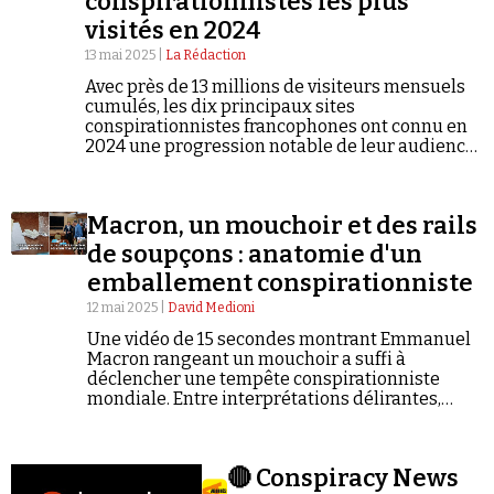
conspirationnistes les plus
visités en 2024
13 mai 2025 |
La Rédaction
Avec près de 13 millions de visiteurs mensuels
cumulés, les dix principaux sites
conspirationnistes francophones ont connu en
2024 une progression notable de leur audience.
Faire un don
Une croissance qui confirme le regain
d'influence de la complosphère, portée
notamment par le retour en force de la galaxie
Macron, un mouchoir et des rails
soralienne.
de soupçons : anatomie d'un
emballement conspirationniste
12 mai 2025 |
David Medioni
Demander à Vera
Une vidéo de 15 secondes montrant Emmanuel
Macron rangeant un mouchoir a suffi à
déclencher une tempête conspirationniste
mondiale. Entre interprétations délirantes,
emballement viral et recyclage de vieux
fantasmes anti-élitistes : retour sur une
mécanique bien huilée de la désinformation.
🔴 Conspiracy News