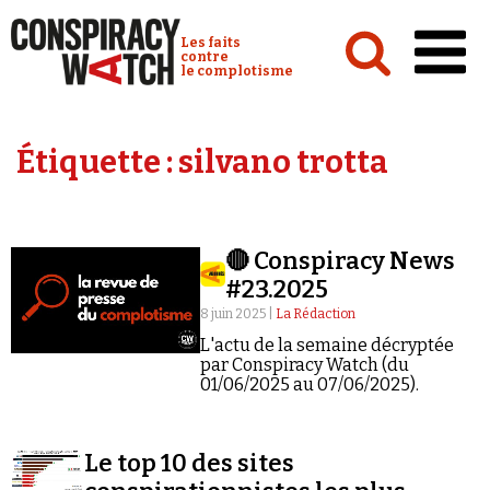
Cookies management panel
Conspiracy Watch :
Les faits
contre
le complotisme
Accueil
Étiquette :
silvano trotta
Analyses
Conspipédia
🔴 Conspiracy News
Vidéos
#23.2025
Émissions
8 juin 2025 |
La Rédaction
L'actu de la semaine décryptée
Revues de presse
par Conspiracy Watch (du
01/06/2025 au 07/06/2025).
Le top 10 des sites
Newsletter