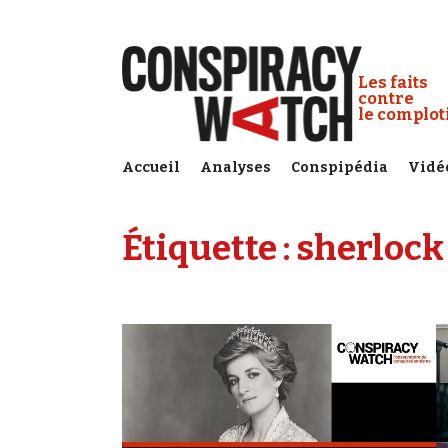
Cookies management panel
Conspiracy
Les faits
contre
le complo
Accueil
Analyses
Conspipédia
Vidé
Étiquette :
sherlock