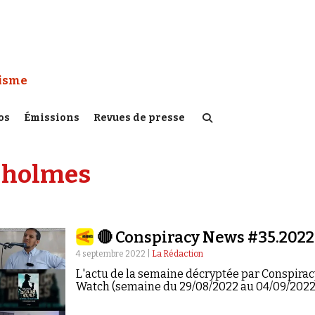
 Watch :
tisme
os
Émissions
Revues de presse
 holmes
🔴 Conspiracy News #35.2022
4 septembre 2022 |
La Rédaction
L'actu de la semaine décryptée par Conspirac
Watch (semaine du 29/08/2022 au 04/09/2022