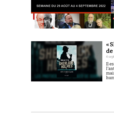
« 
de
4 sep
Il e
l'an
mais
hum