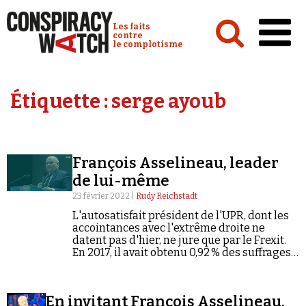
Cookies management panel
Conspiracy Watch :
Les faits
contre
le complotisme
Accueil
Étiquette :
serge ayoub
Analyses
Conspipédia
François Asselineau, leader
Vidéos
de lui-même
Émissions
23 février 2022 |
Rudy Reichstadt
L'autosatisfait président de l'UPR, dont les
Revues de presse
accointances avec l'extrême droite ne
datent pas d'hier, ne jure que par le Frexit.
En 2017, il avait obtenu 0,92 % des suffrages
au premier tour. Par ici la sortie ?
Newsletter
En invitant François Asselineau,