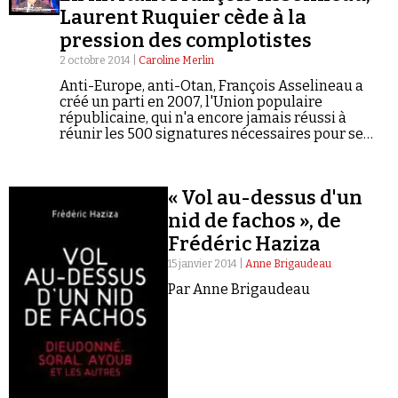
Laurent Ruquier cède à la
pression des complotistes
2 octobre 2014 |
Caroline Merlin
Anti-Europe, anti-Otan, François Asselineau a
créé un parti en 2007, l'Union populaire
républicaine, qui n'a encore jamais réussi à
Faire un don
réunir les 500 signatures nécessaires pour se
présenter à l'élection présidentielle. Et pourtant,
Laurent Ruquier l'a invité sur le plateau très
couru de « On n'est pas couché » samedi 20
« Vol au-dessus d'un
septembre. Un choix dangereux, pour notre
contributrice.
nid de fachos », de
Frédéric Haziza
Demander à Vera
15 janvier 2014 |
Anne Brigaudeau
Par Anne Brigaudeau