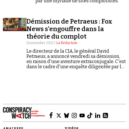
par une myriade de sites complotistes.
Démission de Petraeus : Fox
News s'engouffre dans la
théorie du complot
11 novembre 2012 |
La Rédaction
Le directeur de la CIA, le général David
Petraeus, a annoncé vendredi sa démission,
en raison d'une aventure extraconjugale. C'est
dans le cadre d'une enquête diligentée par le
FBI que des échanges de mail entre Petraeus
et sa maîtresse ont…
ANALYSES
VIDÉOS