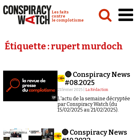
Cookies management panel
Conspiracy Watch :
Les faits
contre
le complotisme
Accueil
Étiquette :
rupert murdoch
Analyses
Conspipédia
🔴 Conspiracy News
Vidéos
#08.2025
Émissions
21 février 2025 |
La Rédaction
L'actu de la semaine décryptée
Revues de presse
par Conspiracy Watch (du
15/02/2025 au 21/02/2025).
🔴 Conspiracy News
Newsletter