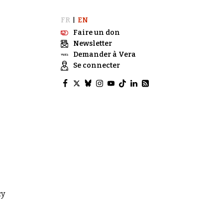
FR
EN
|
Faire un don
Newsletter
Demander à Vera
Se connecter
3
cy
.