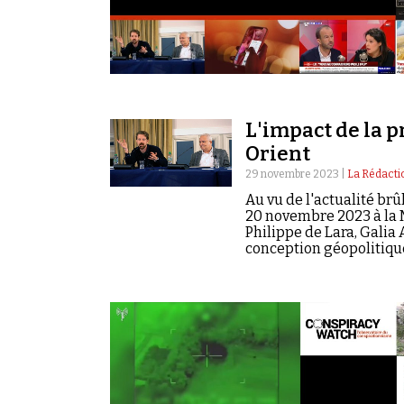
L'impact de la 
Orient
29 novembre 2023 |
La Rédacti
Au vu de l'actualité br
20 novembre 2023 à la M
Philippe de Lara, Galia
conception géopolitique 
Hezbollah, le Kremlin ch
les États-Unis du Proch
pays arabes.