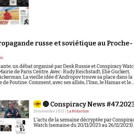
propagande russe et soviétique au Proche-
on
ûlante, un débat organisé par Desk Russie et Conspiracy Watc
airie de Paris Centre. Avec : Rudy Reichstadt, Elie Guckert,
 Ackerman. La vieille idée d'Andropov trouve sa place dans la
de Poutine. Comment, avec ses alliés, l'Iran, le Hamas et le
erche à affaiblir Israël sur la scène internationale et à évin
e-Orient afin de regagner son influence d'antan auprès des
🔴 Conspiracy News #47.202
26 novembre 2023 |
La Rédaction
L'actu de la semaine décryptée par Conspira
Watch (semaine du 20/11/2023 au 26/11/2023).