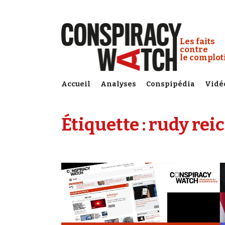
Cookies management panel
Conspiracy
Les faits
contre
le complo
Accueil
Analyses
Conspipédia
Vidé
Étiquette :
rudy rei