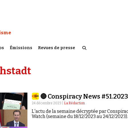
 Watch :
tisme
os
Émissions
Revues de presse
chstadt
🔴 Conspiracy News #51.202
24 décembre 2023 |
La Rédaction
L'actu de la semaine décryptée par Conspira
Watch (semaine du 18/12/2023 au 24/12/2023)