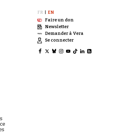
FR
EN
|
Faire un don
Newsletter
Demander à Vera
Se connecter
us
nce
es