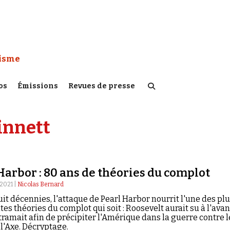
 Watch :
tisme
os
Émissions
Revues de presse
innett
Harbor : 80 ans de théories du complot
2021 |
Nicolas Bernard
it décennies, l'attaque de Pearl Harbor nourrit l'une des pl
es théories du complot qui soit : Roosevelt aurait su à l'ava
 tramait afin de précipiter l'Amérique dans la guerre contre l
 l'Axe. Décryptage.