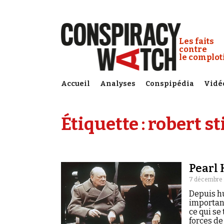
Cookies management panel
Conspiracy
Les faits
contre
le complo
Accueil
Analyses
Conspipédia
Vidé
Étiquette :
robert st
Pearl 
7 décembre 
Depuis hu
important
ce qui se
forces de