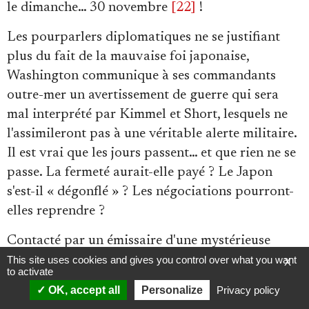
le dimanche… 30 novembre
[22]
!
Les pourparlers diplomatiques ne se justifiant
plus du fait de la mauvaise foi japonaise,
Washington communique à ses commandants
outre-mer un avertissement de guerre qui sera
mal interprété par Kimmel et Short, lesquels ne
l'assimileront pas à une véritable alerte militaire.
Il est vrai que les jours passent… et que rien ne se
passe. La fermeté aurait-elle payé ? Le Japon
s'est-il « dégonflé » ? Les négociations pourront-
elles reprendre ?
Contacté par un émissaire d'une mystérieuse
faction pacifiste japonaise, Roosevelt l'espère, et
This site uses cookies and gives you control over what you want
X
to activate
envisage même d'écrire une lettre à Hiro-Hito
OK, accept all
Personalize
Privacy policy
pour sauver la paix
[23]
. Cette lettre ne sera