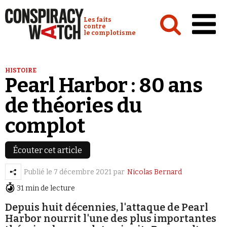
Cookies management panel
Conspiracy Watch :
Les faits
contre
le complotisme
Accueil
HISTOIRE
Pearl Harbor : 80 ans
Analyses
de théories du
Conspipédia
complot
Vidéos
Émissions
Écouter cet article
Revues de presse
Publié le
7 décembre 2021
par
Nicolas Bernard
31 min de lecture
Depuis huit décennies, l'attaque de Pearl
Harbor nourrit l'une des plus importantes
Newsletter