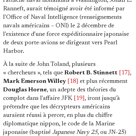
l'attaché naval hollandais à Washington, Johan E.
Ranneft, aurait témoigné avoir été informé par
l'Office of Naval Intelligence (renseignements
navals américains – ONI) le 2 décembre de
l'existence d'une force expéditionnaire japonaise
de deux porte-avions se dirigeant vers Pearl
Harbor.
À la suite de John Toland, plusieurs
« chercheurs », tels que
Robert B. Stinnett
[17]
,
Mark Emerson Willey
[18]
et plus récemment
Douglas Horne
, un adepte des théories du
complot dans l'affaire JFK
[19]
, iront jusqu'à
prétendre que les décrypteurs américains
auraient réussi à percer, en plus du chiffre
diplomatique nippon, le code de la Marine
japonaise (baptisé
Japanese Navy 25
, ou JN-25)