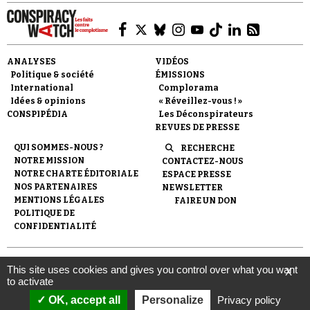
ANALYSES
VIDÉOS
Politique & société
ÉMISSIONS
International
Complorama
Idées & opinions
« Réveillez-vous ! »
CONSPIPÉDIA
Les Déconspirateurs
REVUES DE PRESSE
QUI SOMMES-NOUS ?
RECHERCHE
NOTRE MISSION
CONTACTEZ-NOUS
NOTRE CHARTE ÉDITORIALE
ESPACE PRESSE
NOS PARTENAIRES
NEWSLETTER
MENTIONS LÉGALES
FAIRE UN DON
POLITIQUE DE
CONFIDENTIALITÉ
© 2007-
2026
Conspiracy Watch
| Une réalisation de
This site uses cookies and gives you control over what you want
X
l'Observatoire du conspirationnisme (association loi de 1901) avec
to activate
le soutien de la Fondation pour la Mémoire de la Shoah.
OK, accept all
Personalize
Privacy policy