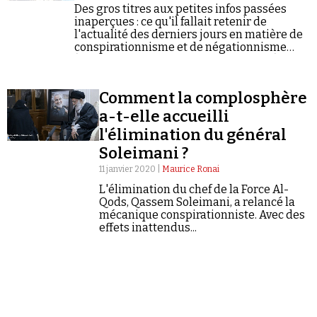
Se connecter
Des gros titres aux petites infos passées
inaperçues : ce qu'il fallait retenir de
l'actualité des derniers jours en matière de
conspirationnisme et de négationnisme
(semaine du 06/01/2020 au 12/01/2020).
Comment la complosphère
a-t-elle accueilli
l'élimination du général
Soleimani ?
11 janvier 2020 |
Maurice Ronai
L'élimination du chef de la Force Al-
Qods, Qassem Soleimani, a relancé la
mécanique conspirationniste. Avec des
effets inattendus...