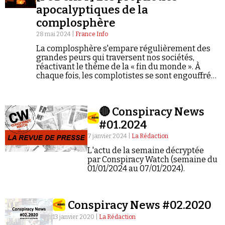
apocalyptiques de la
complosphère
28 mai 2024 |
France Info
La complosphère s'empare régulièrement des
grandes peurs qui traversent nos sociétés,
réactivant le thème de la « fin du monde ». À
Faire un don
chaque fois, les complotistes se sont engouffrés
dans la brèche à coup de prophéties erronées,
de prédictions de « guerre thermonucléaire » ou
de « génocide vaccinal » finalement démenties
🔴 Conspiracy News
par la réalité.
#01.2024
7 janvier 2024 |
La Rédaction
Demander à Vera
L'actu de la semaine décryptée
par Conspiracy Watch (semaine du
01/01/2024 au 07/01/2024).
Conspiracy News #02.2020
13 janvier 2020 |
La Rédaction