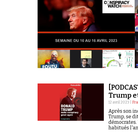
[PODCAST
Trump et
12 avril 2023 |
Fra
Après son in
Trump, se dit
démocrates. 
habitués l'a