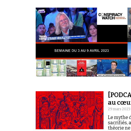
[PODCAS
au cœu
29 mars 2023
Le mythe d
sacrifiés, 
théorie ne