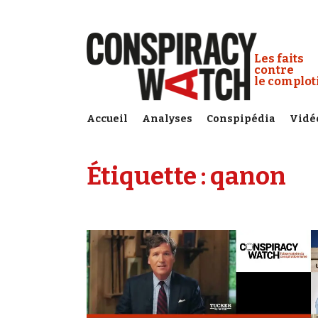
Cookies management panel
Conspiracy
Les faits
contre
le complo
Accueil
Analyses
Conspipédia
Vidé
Étiquette :
qanon