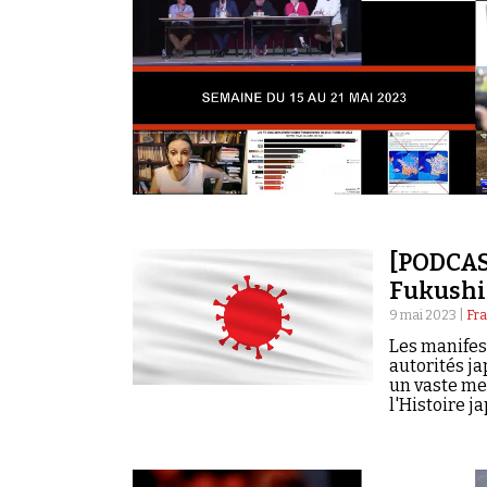
[PODCAST
Fukushi
9 mai 2023 |
Fra
Les manifest
autorités ja
un vaste me
l'Histoire j