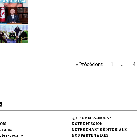
« Précédent
1
…
4
QUI SOMMES-NOUS ?
ONS
NOTRE MISSION
orama
NOTRE CHARTE ÉDITORIALE
llez-vous ! »
NOS PARTENAIRES