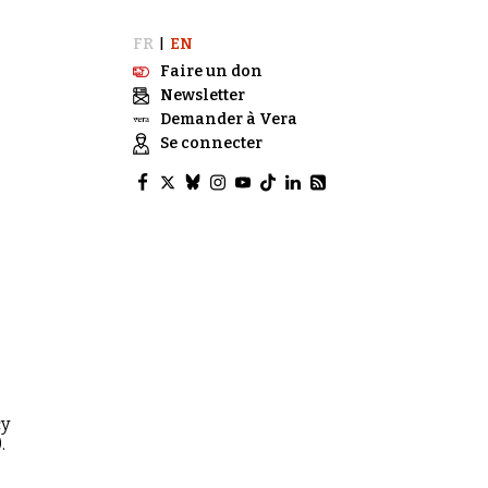
FR
EN
|
Faire un don
Newsletter
Demander à Vera
Se connecter
3
cy
.