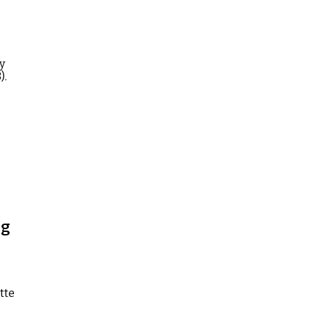
y
).
ng
tte