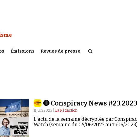
 Watch :
tisme
os
Émissions
Revues de presse
🔴 Conspiracy News #23.202
11 juin 2023 |
La Rédaction
L'actu de la semaine décryptée par Conspira
Watch (semaine du 05/06/2023 au 11/06/2023)