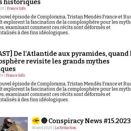
 historiques
024 |
France Info
ouvel épisode de Complorama, Tristan Mendès France et Ru
t explorent la fascination de la complosphère pour les myth
es, examinant comment ces récits sont déformés et
talisés à des fins idéologiques.
ST] De l'Atlantide aux pyramides, quand 
sphère revisite les grands mythes
iques
24 |
France Info
ouvel épisode de Complorama, Tristan Mendès France et Ru
t explorent la fascination de la complosphère pour les myth
es, examinant comment ces récits sont déformés et
talisés à des fins idéologiques.
🔴 Conspiracy News #15.2023
16 avril 2023 |
La Rédaction