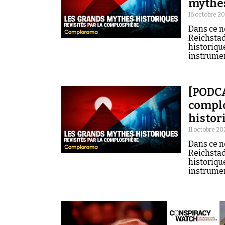
mythes
16 octobre 2
Dans ce n
Reichstad
historiqu
instrumen
[PODCA
complo
histor
11 octobre 20
Dans ce n
Reichstad
historiqu
instrumen