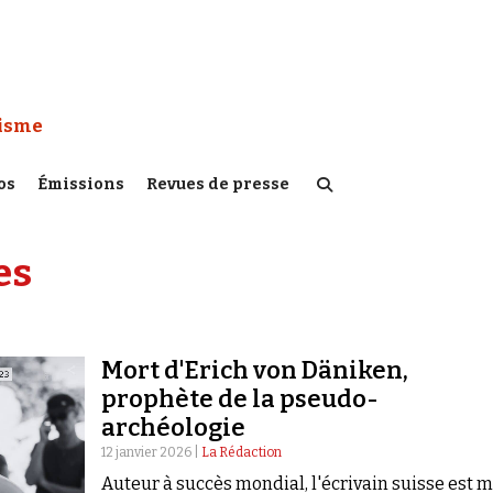
 Watch :
tisme
os
Émissions
Revues de presse
es
Mort d'Erich von Däniken,
prophète de la pseudo-
archéologie
12 janvier 2026 |
La Rédaction
Auteur à succès mondial, l'écrivain suisse est 