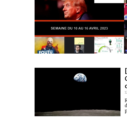
1
R
d
p