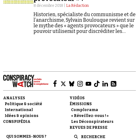
8 décembre 2018 |
La Rédaction
Historien, spécialiste du communisme et de
l’anarchisme, Sylvain Boulouque revient sur
le mythe des « agents provocateurs » que le
pouvoir utiliserait pour discréditer les
mouvements sociaux.
Faire un don
Demander à Vera
ANALYSES
VIDÉOS
Politique & société
ÉMISSIONS
International
Complorama
Idées & opinions
« Réveillez-vous ! »
CONSPIPÉDIA
Les Déconspirateurs
REVUES DE PRESSE
QUI SOMMES-NOUS ?
RECHERCHE