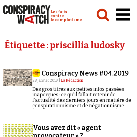
Cookies management panel
Conspiracy Watch :
Les faits
contre
le complotisme
Accueil
Étiquette :
priscillia ludosky
Analyses
Conspipédia
Conspiracy News #04.2019
Vidéos
28 janvier 2019 |
La Rédaction
Émissions
Des gros titres aux petites infos passées
inaperçues : ce qu'il fallait retenir de
Revues de presse
l'actualité des derniers jours en matière de
conspirationnisme et de négationnisme
(semaine du 21/01/2019 au 27/01/2019).
Vous avez dit « agent
Newsletter
provocateur » ?