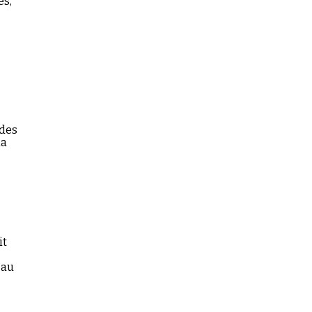
es,
 des
la
it
 au