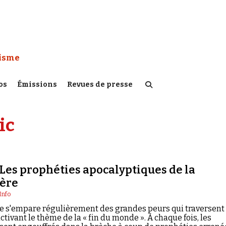
 Watch :
tisme
os
Émissions
Revues de presse
ic
Les prophéties apocalyptiques de la
ère
Info
 s'empare régulièrement des grandes peurs qui traversent
ctivant le thème de la « fin du monde ». À chaque fois, les