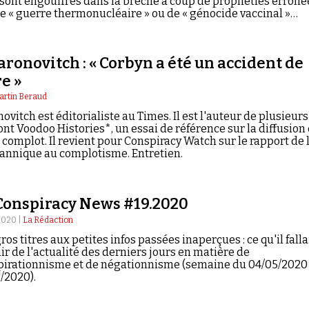
 sont engouffrés dans la brèche à coup de prophéties erroné
e « guerre thermonucléaire » ou de « génocide vaccinal »
ties par la réalité.
ronovitch : « Corbyn a été un accident de
re »
rtin Beraud
ovitch est éditorialiste au Times. Il est l'auteur de plusieurs
nt Voodoo Histories*, un essai de référence sur la diffusion
 complot. Il revient pour Conspiracy Watch sur le rapport de 
tannique au complotisme. Entretien.
Conspiracy News #19.2020
 2020 |
La Rédaction
ros titres aux petites infos passées inaperçues : ce qu'il falla
ir de l'actualité des derniers jours en matière de
pirationnisme et de négationnisme (semaine du 04/05/2020
/2020).