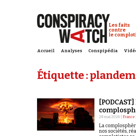
Cookies management panel
Conspiracy
Les faits
contre
le complo
Accueil
Analyses
Conspipédia
Vidé
Étiquette :
plandem
[PODCAST] 
complosph
28 mai 2024 |
France 
La complosphère
nos sociétés, réa