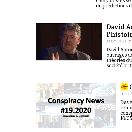
complotistes se
de prédictions d
finalement démen
David Aa
l'histoi
13 avril 2021 |
Ma
David Aaron
ouvrages do
théories du
société bri
11 mai
Des g
reten
cons
10/05