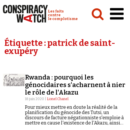
Cookies management panel
Conspiracy Watch :
Les faits
contre
le complotisme
Accueil
Étiquette :
patrick de saint-
Analyses
exupéry
Conspipédia
Vidéos
Rwanda : pourquoi les
Émissions
génocidaires s'acharnent à nier
le rôle de l'Akazu
Revues de presse
18 juin 2020 |
Lionel Chanel
Pour mieux mettre en doute la réalité de la
planification du génocide des Tutsi, un
discours de facture négationniste s'emploie à
mettre en cause l'existence de l'Akazu, ainsi
Newsletter
qu'était désigné le premier cercle du pouvoir