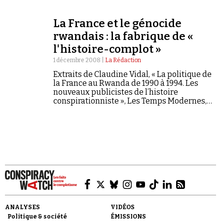
hutu qui entourait le président Habyarimana.
La France et le génocide
rwandais : la fabrique de «
l'histoire-complot »
1 décembre 2008 |
La Rédaction
Faire un don
Extraits de Claudine Vidal, « La politique de
la France au Rwanda de 1990 à 1994. Les
nouveaux publicistes de l’histoire
conspirationniste », Les Temps Modernes,
fév.mars 2007, n° 642, pp. 117-143.
Demander à Vera
ANALYSES
VIDÉOS
Politique & société
ÉMISSIONS