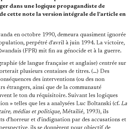
gager dans une logique propagandiste de
e cette note la version intégrale de l'article en
wanda en octobre 1990, demeura quasiment ignorée
pulation, perpétré d'avril à juin 1994. La victoire,
Rwandais (FPR) mit fin au génocide et à la guerre.
raphie (de langue française et anglaise) centrée sur
terait plusieurs centaines de titres. (…) Des
s conséquences des interventions (ou des non
eurs étrangers, ainsi que de la communauté
vent le ton du réquisitoire. Suivant les logiques
ion » telles que les a analysées Luc Boltanski (cf.
La
aire, médias et politique
, Métailié, 1993), ils
ts d'horreur et d'indignation par des accusations et
erspective, ils se donnèrent pour objectif de