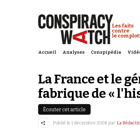
Cookies management panel
Conspiracy
Les faits
contre
le complo
Accueil
Analyses
Conspipédia
Vidé
La France et le g
fabrique de « l'h
Écouter cet article
Publié le
1 décembre 2008
par
La Rédacti