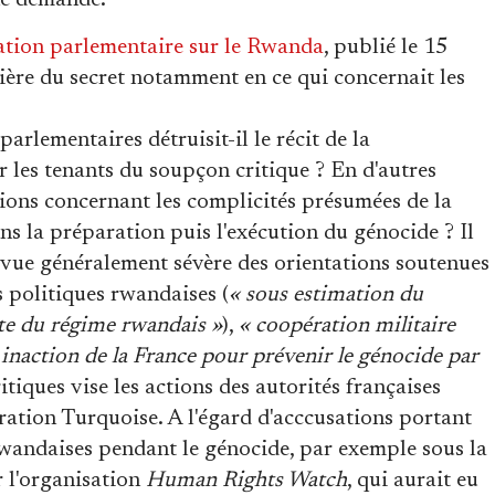
une demande.
ation parlementaire sur le Rwanda
, publié le 15
tière du secret notamment en ce qui concernait les
 parlementaires détruisit-il le récit de la
 les tenants du soupçon critique ? En d'autres
icions concernant les complicités présumées de la
ns la préparation puis l'exécution du génocide ? Il
 vue généralement sévère des orientations soutenues
és politiques rwandaises (
« sous estimation du
iste du régime rwandais »
),
« coopération militaire
 inaction de la France pour prévenir le génocide par
ritiques vise les actions des autorités françaises
ration Turquoise. A l'égard d'acccusations portant
 rwandaises pendant le génocide, par exemple sous la
r l'organisation
Human Rights Watch
, qui aurait eu