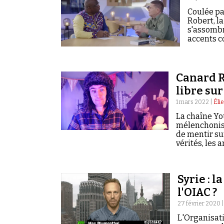
Coulée pa
Robert, la
s'assombr
accents c
Canard R
libre sur
1 mars 2022 |
Éli
La chaîne Yo
mélenchonist
de mentir sur
vérités, les
Syrie : 
l'OIAC ?
27 février 2020 
L'Organisati