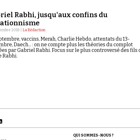
nt un noyautage du mouvement par des agents provocate
es.
riel Rabhi, jusqu'aux confins du
ationnisme
tembre 2018 |
La Rédaction
ptembre, vaccins, Merah, Charlie Hebdo, attentats du 13-
bre, Daech... : on ne compte plus les théories du complot
ées par Gabriel Rabhi. Focus sur le plus controversé des fils 
e Rabhi.
QUI SOMMES-NOUS ?