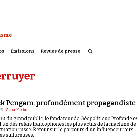
 Watch :
tisme
os
Émissions
Revues de presse
erruyer
ck Pengam, profondément propagandiste
25 |
Victor Mottin
nu du grand public, le fondateur de Géopolitique Profonde e
'un des relais francophones les plus actifs de la machine de
rmation russe. Retour sur le parcours d'un influenceur aux
s sulfureuses.