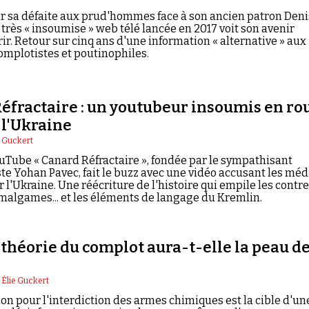
r sa défaite aux prud'hommes face à son ancien patron Deni
 très « insoumise » web télé lancée en 2017 voit son avenir
ir. Retour sur cinq ans d'une information « alternative » aux
omplotistes et poutinophiles.
éfractaire : un youtubeur insoumis en ro
 l'Ukraine
e Guckert
uTube « Canard Réfractaire », fondée par le sympathisant
e Yohan Pavec, fait le buzz avec une vidéo accusant les méd
 l'Ukraine. Une réécriture de l'histoire qui empile les contre
 amalgames... et les éléments de langage du Kremlin.
la théorie du complot aura-t-elle la peau d
|
Élie Guckert
on pour l'interdiction des armes chimiques est la cible d'un