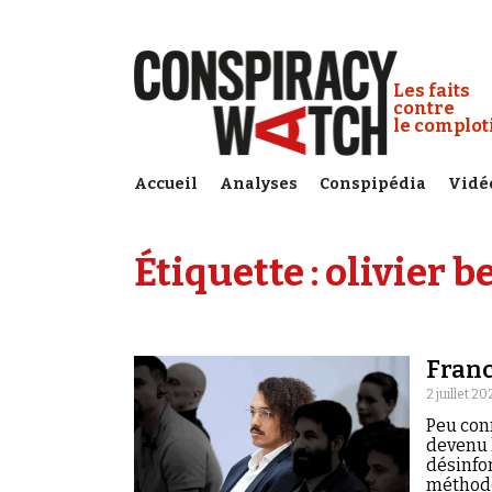
Cookies management panel
Conspiracy
Les faits
contre
le complo
Accueil
Analyses
Conspipédia
Vidé
Étiquette :
olivier b
Fran
2 juillet 20
Peu con
devenu l
désinfo
méthode