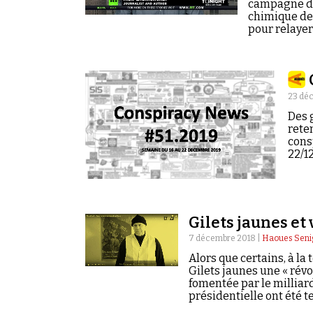
campagne de
chimique de
pour relayer
23 dé
Des g
rete
cons
22/12
Gilets jaunes et 
7 décembre 2018 |
Haoues Seni
Alors que certains, à la
Gilets jaunes une « révo
fomentée par le milliar
présidentielle ont été 
proches de Steve Bannon