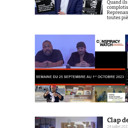
Quand ils 
complotist
Reprenan
toutes pi
Clap d
28 juillet 202