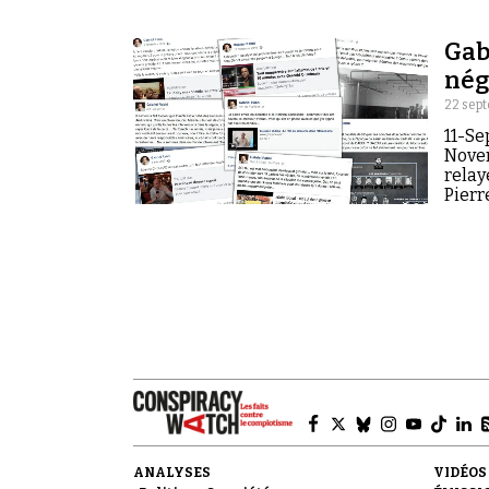
commentateurs dénonce
ou encore... les islamist
Gab
nég
22 sep
11-Se
Novem
relay
Pierr
ANALYSES
VIDÉOS