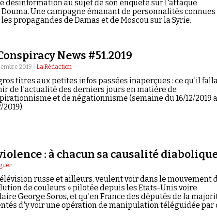
 désinformation au sujet de son enquête sur l'attaque
 Douma. Une campagne émanant de personnalités connues
 les propagandes de Damas et de Moscou sur la Syrie.
Conspiracy News #51.2019
cembre 2019 |
La Rédaction
ros titres aux petites infos passées inaperçues : ce qu'il falla
nir de l'actualité des derniers jours en matière de
pirationnisme et de négationnisme (semaine du 16/12/2019 
/2019).
violence : à chacun sa causalité diabolique
guer
 télévision russe et ailleurs, veulent voir dans le mouvement 
lution de couleurs » pilotée depuis les Etats-Unis voire
daire George Soros, et qu'en France des députés de la majori
tentés d'y voir une opération de manipulation téléguidée par
, l'ancien conseiller de Donald Trump, d'autres